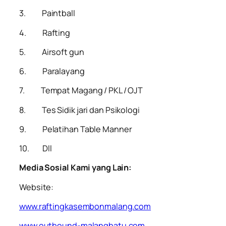
3. Paintball
4. Rafting
5. Airsoft gun
6. Paralayang
7. Tempat Magang / PKL / OJT
8. Tes Sidik jari dan Psikologi
9. Pelatihan Table Manner
10. Dll
Media Sosial Kami yang Lain:
Website:
www.raftingkasembonmalang.com
www.outbound-malangbatu.com