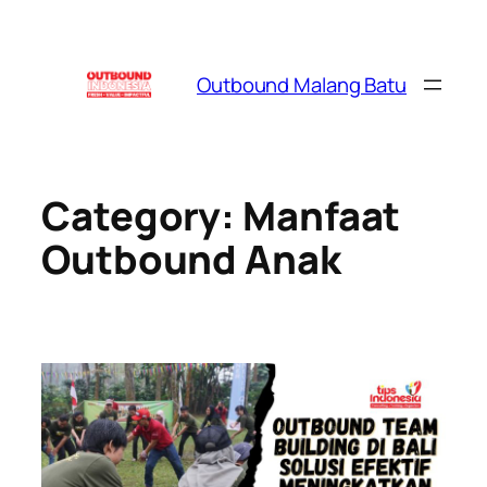
Skip
to
content
Outbound Malang Batu
Category:
Manfaat
Outbound Anak