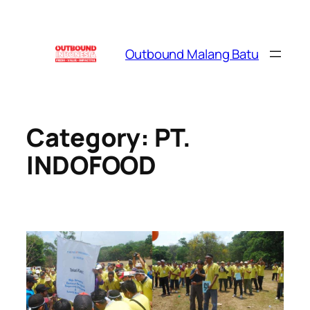
Skip
to
content
Outbound Malang Batu
Category:
PT.
INDOFOOD