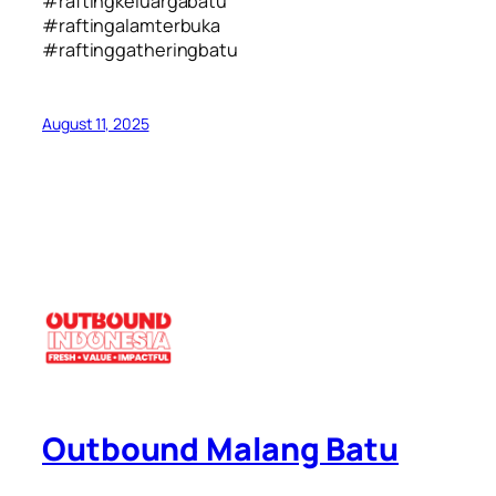
#raftingkeluargabatu
#raftingalamterbuka
#raftinggatheringbatu
August 11, 2025
Outbound Malang Batu