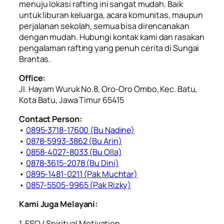
menuju lokasi rafting ini sangat mudah. Baik
untuk liburan keluarga, acara komunitas, maupun
perjalanan sekolah, semua bisa direncanakan
dengan mudah. Hubungi kontak kami dan rasakan
pengalaman rafting yang penuh cerita di Sungai
Brantas.
Office:
Jl. Hayam Wuruk No.8, Oro-Oro Ombo, Kec. Batu,
Kota Batu, Jawa Timur 65415
Contact Person:
•
0895-3718-17600 (Bu Nadine)
•
0878-5993-3862 (Bu Arin)
•
0858-4027-8033 (Bu Olla)
•
0878-3615-2078 (Bu Dini)
•
0895-1481-0211 (Pak Muchtar)
•
0857-5505-9965 (Pak Rizky)
Kami Juga Melayani:
1. ESQ / Spiritual Motivation