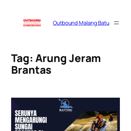
Skip
to
content
Outbound Malang Batu
Tag:
Arung Jeram
Brantas