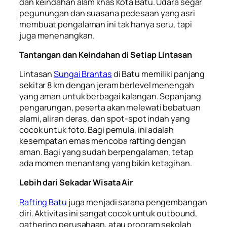
dan keindahan alam khas Kota Batu. Udara segar
pegunungan dan suasana pedesaan yang asri
membuat pengalaman ini tak hanya seru, tapi
juga menenangkan.
Tantangan dan Keindahan di Setiap Lintasan
Lintasan
Sungai Brantas
di Batu memiliki panjang
sekitar 8 km dengan jeram berlevel menengah
yang aman untuk berbagai kalangan. Sepanjang
pengarungan, peserta akan melewati bebatuan
alami, aliran deras, dan spot-spot indah yang
cocok untuk foto. Bagi pemula, ini adalah
kesempatan emas mencoba rafting dengan
aman. Bagi yang sudah berpengalaman, tetap
ada momen menantang yang bikin ketagihan.
Lebih dari Sekadar Wisata Air
Rafting Batu
juga menjadi sarana pengembangan
diri. Aktivitas ini sangat cocok untuk outbound,
gathering perusahaan, atau program sekolah