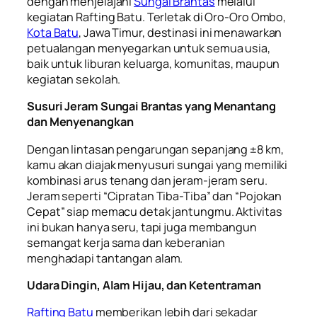
dengan menjelajahi
Sungai Brantas
melalui
kegiatan Rafting Batu. Terletak di Oro-Oro Ombo,
Kota Batu
, Jawa Timur, destinasi ini menawarkan
petualangan menyegarkan untuk semua usia,
baik untuk liburan keluarga, komunitas, maupun
kegiatan sekolah.
Susuri Jeram Sungai Brantas yang Menantang
dan Menyenangkan
Dengan lintasan pengarungan sepanjang ±8 km,
kamu akan diajak menyusuri sungai yang memiliki
kombinasi arus tenang dan jeram-jeram seru.
Jeram seperti “Cipratan Tiba-Tiba” dan “Pojokan
Cepat” siap memacu detak jantungmu. Aktivitas
ini bukan hanya seru, tapi juga membangun
semangat kerja sama dan keberanian
menghadapi tantangan alam.
Udara Dingin, Alam Hijau, dan Ketentraman
Rafting Batu
memberikan lebih dari sekadar