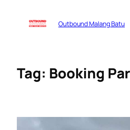
Skip
to
Outbound Malang Batu
content
Tag:
Booking Pa