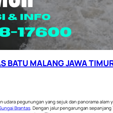
S BATU MALANG JAWA TIMUR 
an udara pegunungan yang sejuk dan panorama alam ya
Sungai Brantas
. Dengan jalur pengarungan sepanjang