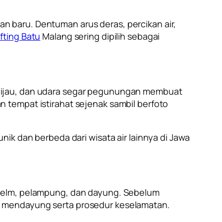
 baru. Dentuman arus deras, percikan air,
afting Batu
Malang sering dipilih sebagai
hijau, dan udara segar pegunungan membuat
tempat istirahat sejenak sambil berfoto
nik dan berbeda dari wisata air lainnya di Jawa
 helm, pelampung, dan dayung. Sebelum
r mendayung serta prosedur keselamatan.