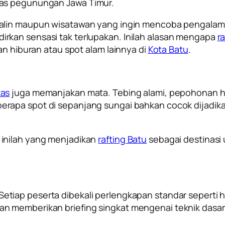
has pegunungan Jawa Timur.
alin maupun wisatawan yang ingin mencoba pengalaman
rkan sensasi tak terlupakan. Inilah alasan mengapa
r
an hiburan atau spot alam lainnya di
Kota Batu
.
tas
juga memanjakan mata. Tebing alami, pepohonan 
apa spot di sepanjang sungai bahkan cocok dijadikan 
 inilah yang menjadikan
rafting Batu
sebagai destinasi u
tiap peserta dibekali perlengkapan standar seperti
an memberikan briefing singkat mengenai teknik dasa