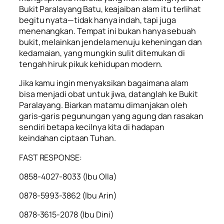
Bukit Paralayang Batu, keajaiban alam itu terlihat
begitu nyata—tidak hanya indah, tapi juga
menenangkan. Tempat ini bukan hanya sebuah
bukit, melainkan jendela menuju keheningan dan
kedamaian, yang mungkin sulit ditemukan di
tengah hiruk pikuk kehidupan modern.
Jika kamu ingin menyaksikan bagaimana alam
bisa menjadi obat untuk jiwa, datanglah ke Bukit
Paralayang. Biarkan matamu dimanjakan oleh
garis-garis pegunungan yang agung dan rasakan
sendiri betapa kecilnya kita di hadapan
keindahan ciptaan Tuhan.
FAST RESPONSE:
0858-4027-8033 (lbu Olla)
0878-5993-3862 (lbu Arin)
0878-3615-2078 (lbu Dini)