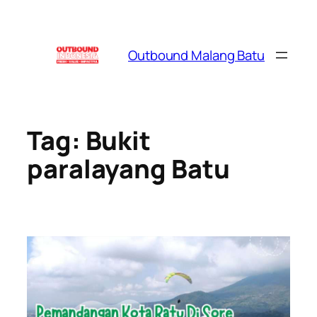
Skip
to
content
Outbound Malang Batu
Tag:
Bukit
paralayang Batu