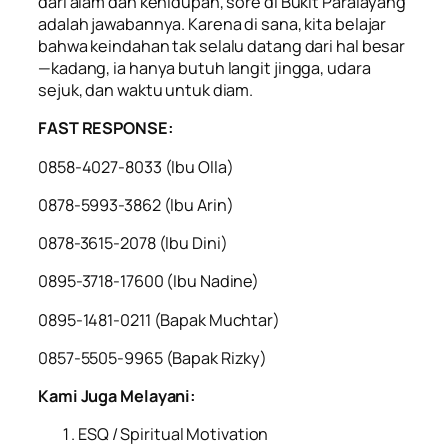
dari alam dan kehidupan, sore di Bukit Paralayang
adalah jawabannya. Karena di sana, kita belajar
bahwa keindahan tak selalu datang dari hal besar
—kadang, ia hanya butuh langit jingga, udara
sejuk, dan waktu untuk diam.
FAST RESPONSE:
0858-4027-8033 (lbu Olla)
0878-5993-3862 (lbu Arin)
0878-3615-2078 (lbu Dini)
0895-3718-17600 (Ibu Nadine)
0895-1481-0211 (Bapak Muchtar)
0857-5505-9965 (Bapak Rizky)
Kami Juga Melayani:
ESQ / Spiritual Motivation