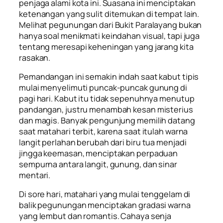
penjaga alami kota ini. Suasana ini menciptakan
ketenangan yang sulit ditemukan di tempat lain.
Melihat pegunungan dari Bukit Paralayang bukan
hanya soal menikmati keindahan visual, tapi juga
tentang meresapi keheningan yang jarang kita
rasakan.
Pemandangan ini semakin indah saat kabut tipis
mulai menyelimuti puncak-puncak gunung di
pagi hari. Kabut itu tidak sepenuhnya menutup
pandangan, justru menambah kesan misterius
dan magis. Banyak pengunjung memilih datang
saat matahari terbit, karena saat itulah warna
langit perlahan berubah dari biru tua menjadi
jingga keemasan, menciptakan perpaduan
sempurna antara langit, gunung, dan sinar
mentari.
Di sore hari, matahari yang mulai tenggelam di
balik pegunungan menciptakan gradasi warna
yang lembut dan romantis. Cahaya senja