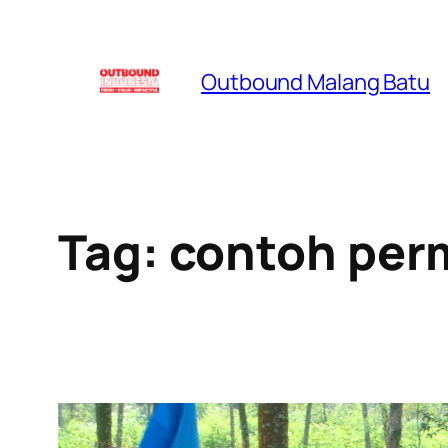
Skip
to
Outbound Malang Batu
content
Tag:
contoh per