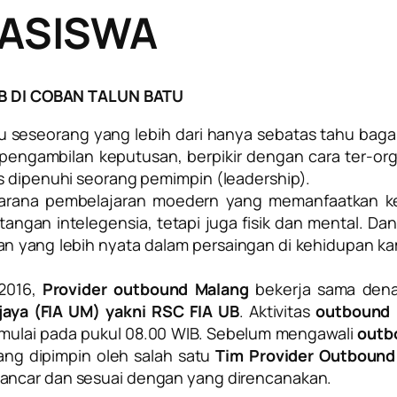
ASISWA
 DI COBAN TALUN BATU
u seseorang yang lebih dari hanya sebatas tahu bag
, pengambilan keputusan, berpikir dengan cara ter-o
us dipenuhi seorang pemimpin (leadership).
 sarana pembelajaran moedern yang memanfaatkan ke
angan intelegensia, tetapi juga fisik dan mental. D
an yang lebih nyata dalam persaingan di kehidupan
 2016,
Provider outbound Malang
bekerja sama dena
ijaya (FIA UM) yakni RSC FIA UB
. Aktivitas
outbound
imulai pada pukul 08.00 WIB. Sebelum mengawali
outb
ng dipimpin oleh salah satu
Tim Provider Outbound
 lancar dan sesuai dengan yang direncanakan.