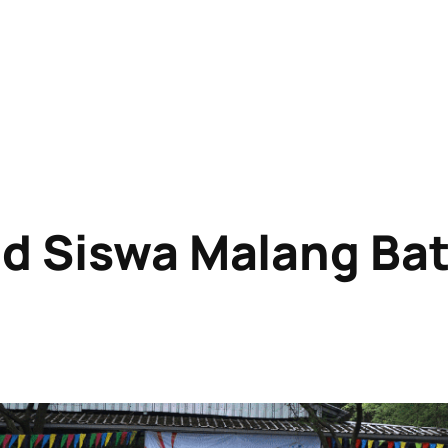
d Siswa Malang Ba