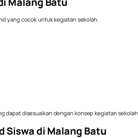
di Malang Batu
und yang cocok untuk kegiatan sekolah.
ng dapat disesuaikan dengan konsep kegiatan sekolah
d Siswa di Malang Batu