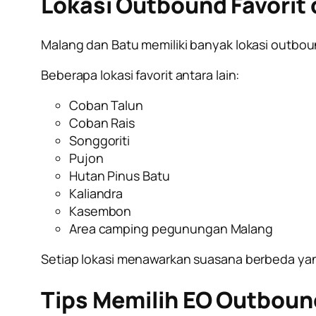
Lokasi Outbound Favorit 
Malang dan Batu memiliki banyak lokasi outbo
Beberapa lokasi favorit antara lain:
Coban Talun
Coban Rais
Songgoriti
Pujon
Hutan Pinus Batu
Kaliandra
Kasembon
Area camping pegunungan Malang
Setiap lokasi menawarkan suasana berbeda ya
Tips Memilih EO Outboun