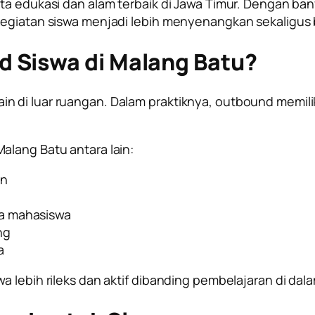
ata edukasi dan alam terbaik di Jawa Timur. Dengan b
 kegiatan siswa menjadi lebih menyenangkan sekaligus
 Siswa di Malang Batu?
n di luar ruangan. Dalam praktiknya, outbound memi
alang Batu antara lain:
an
ga mahasiswa
ng
a
 lebih rileks dan aktif dibanding pembelajaran di dala