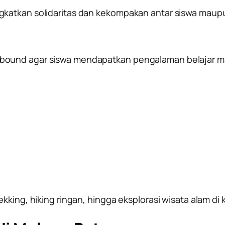
katkan solidaritas dan kekompakan antar siswa maupu
ound agar siswa mendapatkan pengalaman belajar man
ekking, hiking ringan, hingga eksplorasi wisata alam d