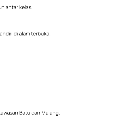
n antar kelas.
diri di alam terbuka.
i kawasan Batu dan Malang.