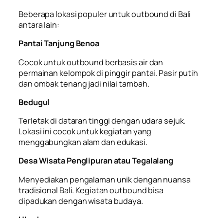
Beberapa lokasi populer untuk outbound di Bali
antara lain:
Pantai Tanjung Benoa
Cocok untuk outbound berbasis air dan
permainan kelompok di pinggir pantai. Pasir putih
dan ombak tenang jadi nilai tambah.
Bedugul
Terletak di dataran tinggi dengan udara sejuk.
Lokasi ini cocok untuk kegiatan yang
menggabungkan alam dan edukasi.
Desa Wisata Penglipuran atau Tegalalang
Menyediakan pengalaman unik dengan nuansa
tradisional Bali. Kegiatan outbound bisa
dipadukan dengan wisata budaya.