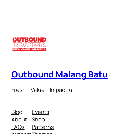
Outbound Malang Batu
Fresh – Value – Impactful
Blog
Events
About
Shop
FAQs
Patterns