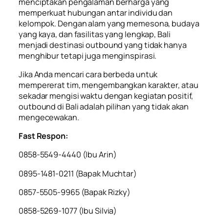
menciptakan pengalaman berharga yang
memperkuat hubungan antar individu dan
kelompok. Dengan alam yang memesona, budaya
yang kaya, dan fasilitas yang lengkap, Bali
menjadi destinasi outbound yang tidak hanya
menghibur tetapi juga menginspirasi.
Jika Anda mencari cara berbeda untuk
mempererat tim, mengembangkan karakter, atau
sekadar mengisi waktu dengan kegiatan positif,
outbound di Bali adalah pilihan yang tidak akan
mengecewakan.
Fast Respon:
0858-5549-4440 (Ibu Arin)
0895-1481-0211 (Bapak Muchtar)
0857-5505-9965 (Bapak Rizky)
0858-5269-1077 (Ibu Silvia)