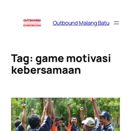
Skip
to
content
Outbound Malang Batu
Tag:
game motivasi
kebersamaan