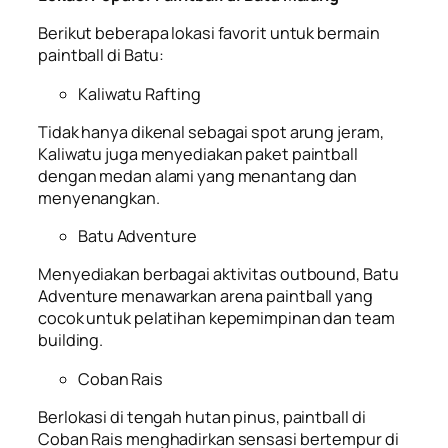
Berikut beberapa lokasi favorit untuk bermain
paintball di Batu:
Kaliwatu Rafting
Tidak hanya dikenal sebagai spot arung jeram,
Kaliwatu juga menyediakan paket paintball
dengan medan alami yang menantang dan
menyenangkan.
Batu Adventure
Menyediakan berbagai aktivitas outbound, Batu
Adventure menawarkan arena paintball yang
cocok untuk pelatihan kepemimpinan dan team
building.
Coban Rais
Berlokasi di tengah hutan pinus, paintball di
Coban Rais menghadirkan sensasi bertempur di