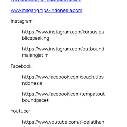
www.magang.tips-indonesia.com
Instagram:
https://www.instagram.com/kursus.pu
blicspeaking
https://www.instagram.com/outbound
malangjatim
Facebook:
https://www.facebook.com/coach.tipsi
ndonesia
https://www.facebook.com/tempatout
boundpacet
Youtube:
https://www.youtube.com/@pelatihan