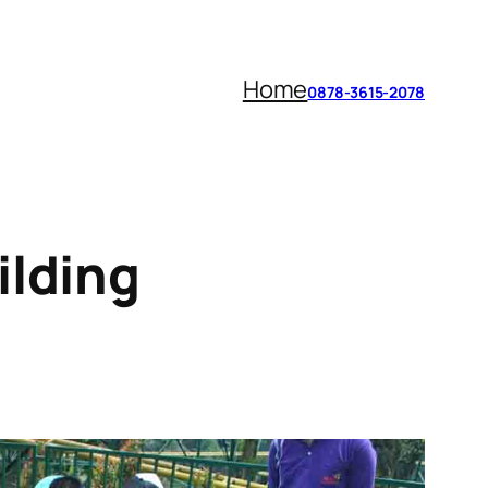
Home
0878-3615-2078
ilding