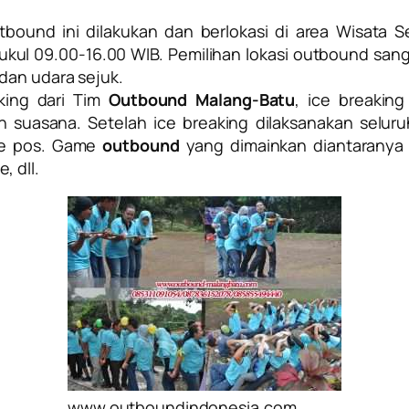
bound ini dilakukan dan berlokasi di area Wisata S
kul 09.00-16.00 WIB. Pemilihan lokasi outbound sangat
dan udara sejuk.
king dari Tim
Outbound Malang-Batu
, ice breakin
suasana. Setelah ice breaking dilaksanakan selur
me pos. Game
outbound
yang dimainkan diantaranya r
e, dll.
www.outboundindonesia.com ,