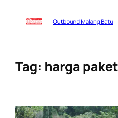
Skip
to
Outbound Malang Batu
content
Tag:
harga paket