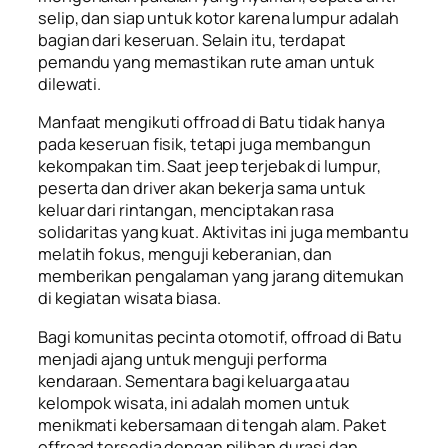
selip, dan siap untuk kotor karena lumpur adalah
bagian dari keseruan. Selain itu, terdapat
pemandu yang memastikan rute aman untuk
dilewati.
Manfaat mengikuti offroad di Batu tidak hanya
pada keseruan fisik, tetapi juga membangun
kekompakan tim. Saat jeep terjebak di lumpur,
peserta dan driver akan bekerja sama untuk
keluar dari rintangan, menciptakan rasa
solidaritas yang kuat. Aktivitas ini juga membantu
melatih fokus, menguji keberanian, dan
memberikan pengalaman yang jarang ditemukan
di kegiatan wisata biasa.
Bagi komunitas pecinta otomotif, offroad di Batu
menjadi ajang untuk menguji performa
kendaraan. Sementara bagi keluarga atau
kelompok wisata, ini adalah momen untuk
menikmati kebersamaan di tengah alam. Paket
offroad tersedia dengan pilihan durasi dan