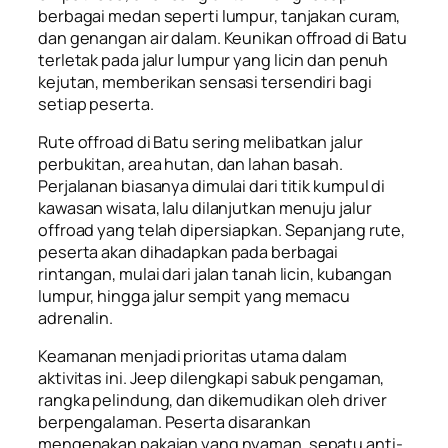
berbagai medan seperti lumpur, tanjakan curam,
dan genangan air dalam. Keunikan offroad di Batu
terletak pada jalur lumpur yang licin dan penuh
kejutan, memberikan sensasi tersendiri bagi
setiap peserta.
Rute offroad di Batu sering melibatkan jalur
perbukitan, area hutan, dan lahan basah.
Perjalanan biasanya dimulai dari titik kumpul di
kawasan wisata, lalu dilanjutkan menuju jalur
offroad yang telah dipersiapkan. Sepanjang rute,
peserta akan dihadapkan pada berbagai
rintangan, mulai dari jalan tanah licin, kubangan
lumpur, hingga jalur sempit yang memacu
adrenalin.
Keamanan menjadi prioritas utama dalam
aktivitas ini. Jeep dilengkapi sabuk pengaman,
rangka pelindung, dan dikemudikan oleh driver
berpengalaman. Peserta disarankan
mengenakan pakaian yang nyaman, sepatu anti-