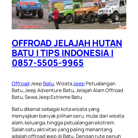
OFFROAD JELAJAH HUTAN
BATU | TIPS INDONESIA |
0857-5505-9965
Offroad
Jeep
Batu
, Wisata
Jeep
Petualangan
Batu, Jeep Adventure Batu, Jelajah Alam Offroad
Batu, Sewa Jeep Extreme Batu
Batu dikenal sebagai kota wisata yang
menyajikan banyak pilihan seru, mulai dari wisata
alam, keluarga, hingga petualangan ekstrem.
Salah satu aktivitas yang paling menantang
adalah offroad jeep di Batu. Dengan rute penuh