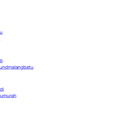
tu
a
di
oundmalangbatu
di
tumurah