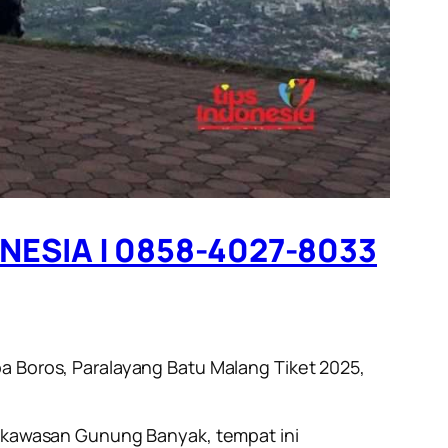
NESIA | 0858-4027-8033
pa Boros, Paralayang Batu Malang Tiket 2025,
di kawasan Gunung Banyak, tempat ini