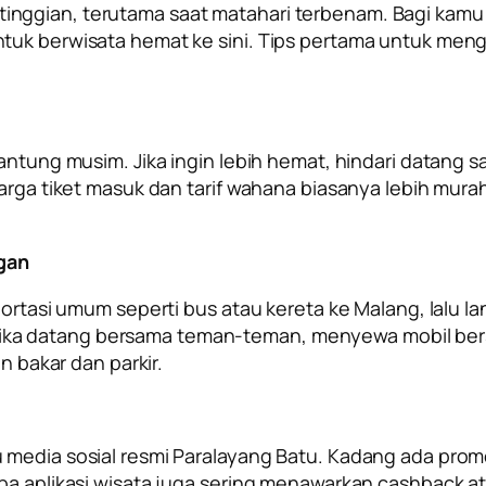
nggian, terutama saat matahari terbenam. Bagi kamu
ntuk berwisata hemat ke sini. Tips pertama untuk men
antung musim. Jika ingin lebih hemat, hindari datang sa
harga tiket masuk dan tarif wahana biasanya lebih mura
gan
sportasi umum seperti bus atau kereta ke Malang, lalu
in, jika datang bersama teman-teman, menyewa mobil be
n bakar dan parkir.
 media sosial resmi Paralayang Batu. Kadang ada prom
apa aplikasi wisata juga sering menawarkan cashback