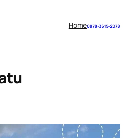
Home
0878-3615-2078
atu