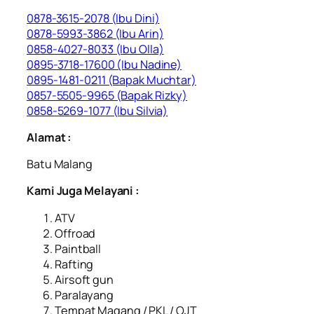
0878-3615-2078 (Ibu Dini)
0878-5993-3862 (Ibu Arin)
0858-4027-8033 (Ibu Olla)
0895-3718-17600 (Ibu Nadine)
0895-1481-0211 (Bapak Muchtar)
0857-5505-9965 (Bapak Rizky)
0858-5269-1077 (Ibu Silvia)
Alamat :
Batu Malang
Kami Juga Melayani :
ATV
Offroad
Paintball
Rafting
Airsoft gun
Paralayang
Tempat Magang / PKL / OJT