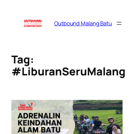
Skip
to
content
Outbound Malang Batu
Tag:
#LiburanSeruMalang