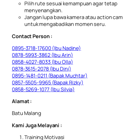
Pilih rute sesuai kemampuan agar tetap
menyenangkan.
Jangan lupa bawa kamera atau action cam
untuk mengabadikan momen seru.
Contact Person :
0895-3718-17600 (Ibu Nadine)
0878-5993-3862 (Ibu Arin)
0858-4027-8033 (Ibu Olla)
0878-3615-2078 (Ibu Dini)
0895-1481-0211 (Bapak Muchtar)
0857-5505-9965 (Bapak Rizky)
0858-5269-1077 (Ibu Silvia)
Alamat :
Batu Malang
Kami Juga Melayani :
Training Motivasi