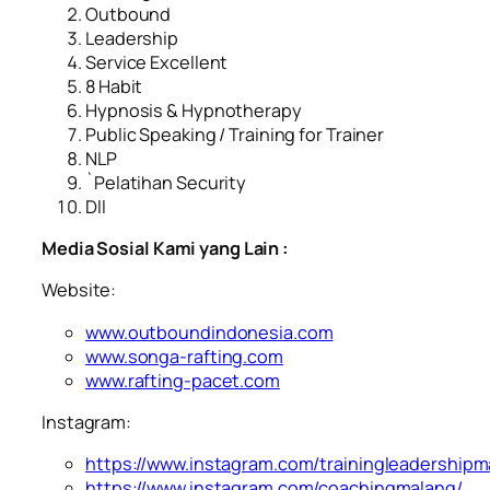
Outbound
Leadership
Service Excellent
8 Habit
Hypnosis & Hypnotherapy
Public Speaking / Training for Trainer
NLP
`Pelatihan Security
Dll
Media Sosial Kami yang Lain :
Website:
www.outboundindonesia.com
www.songa-rafting.com
www.rafting-pacet.com
Instagram:
https://www.instagram.com/trainingleadershipm
https://www.instagram.com/coachingmalang/