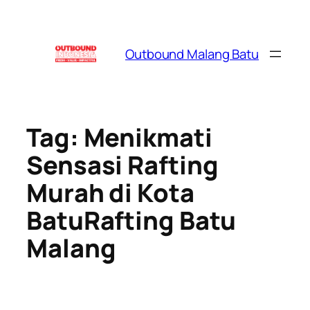
Skip
to
content
Outbound Malang Batu
Tag:
Menikmati
Sensasi Rafting
Murah di Kota
BatuRafting Batu
Malang