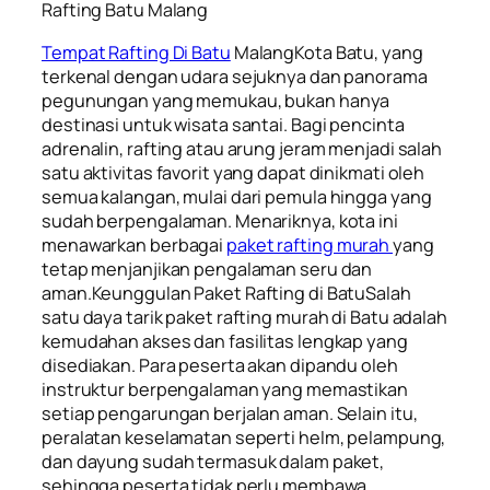
Rafting Batu Malang
Tempat Rafting Di Batu
MalangKota Batu, yang
terkenal dengan udara sejuknya dan panorama
pegunungan yang memukau, bukan hanya
destinasi untuk wisata santai. Bagi pencinta
adrenalin, rafting atau arung jeram menjadi salah
satu aktivitas favorit yang dapat dinikmati oleh
semua kalangan, mulai dari pemula hingga yang
sudah berpengalaman. Menariknya, kota ini
menawarkan berbagai
paket rafting murah
yang
tetap menjanjikan pengalaman seru dan
aman.Keunggulan Paket Rafting di BatuSalah
satu daya tarik paket rafting murah di Batu adalah
kemudahan akses dan fasilitas lengkap yang
disediakan. Para peserta akan dipandu oleh
instruktur berpengalaman yang memastikan
setiap pengarungan berjalan aman. Selain itu,
peralatan keselamatan seperti helm, pelampung,
dan dayung sudah termasuk dalam paket,
sehingga peserta tidak perlu membawa