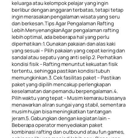
keluarga atau kelompok pelajar yang ingin
berlibur dengan anggaran terbatas, tetapi tetap
ingin merasakan pengalaman wisata yang seru
dan berkesan.Tips Agar Pengalaman Rafting
Lebih MenyenangkanAgar pengalaman rafting
lebih optimal, ada beberapa hal yang perlu
diperhatikan:1. Gunakan pakaian dan alas kaki
yang sesuai – Pilih pakaian yang cepat kering dan
sandal atau sepatu yang anti selip.2. Perhatikan
kondisi fisik – Rafting menuntut kekuatan fisik
tertentu, sehingga pastikan kondisi tubuh
memungkinkan.3. Cek fasilitas paket – Pastikan
paket yang dipilih mencakup perlengkapan
keselamatan dan pemandu berpengalaman.4.
Pilih waktu yang tepat – Musim kemarau biasanya
menawarkan aliran sungai yang stabil, sementara
musim hujan bisa meningkatkan tantangan
jeram.5. Gabungkan dengan kegiatan lain –
Beberapa operator menyediakan paket
kombinasi rafting dan outbound atau fun games,