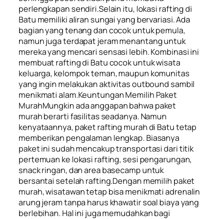
perlengkapan sendiri.Selain itu, lokasi rafting di
Batu memiliki aliran sungai yang bervariasi. Ada
bagian yang tenang dan cocok untuk pemula,
namun juga terdapat jeram menantang untuk
mereka yang mencari sensasi lebih. Kombinasi ini
membuat rafting di Batu cocok untuk wisata
keluarga, kelompok teman, maupun komunitas
yang ingin melakukan aktivitas outbound sambil
menikmati alam.Keuntungan Memilih Paket
MurahMungkin ada anggapan bahwa paket
murah berarti fasilitas seadanya. Namun
kenyataannya, paket rafting murah di Batu tetap
memberikan pengalaman lengkap. Biasanya
paket ini sudah mencakup transportasi dari titik
pertemuan ke lokasi rafting, sesi pengarungan,
snack ringan, dan area basecamp untuk
bersantai setelah rafting.Dengan memilih paket
murah, wisatawan tetap bisa menikmati adrenalin
arung jeram tanpa harus khawatir soal biaya yang
berlebihan. Hal ini juga memudahkan bagi