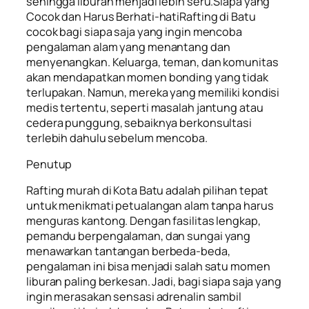
sehingga liburan menjadi lebih seru.Siapa yang
Cocok dan Harus Berhati-hatiRafting di Batu
cocok bagi siapa saja yang ingin mencoba
pengalaman alam yang menantang dan
menyenangkan. Keluarga, teman, dan komunitas
akan mendapatkan momen bonding yang tidak
terlupakan. Namun, mereka yang memiliki kondisi
medis tertentu, seperti masalah jantung atau
cedera punggung, sebaiknya berkonsultasi
terlebih dahulu sebelum mencoba.
Penutup
Rafting murah di Kota Batu adalah pilihan tepat
untuk menikmati petualangan alam tanpa harus
menguras kantong. Dengan fasilitas lengkap,
pemandu berpengalaman, dan sungai yang
menawarkan tantangan berbeda-beda,
pengalaman ini bisa menjadi salah satu momen
liburan paling berkesan. Jadi, bagi siapa saja yang
ingin merasakan sensasi adrenalin sambil