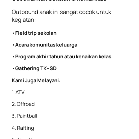
Outbound anak ini sangat cocok untuk
kegiatan:
•
Field trip sekolah
•
Acara komunitas keluarga
•
Program akhir tahun atau kenaikan kelas
•
Gathering TK–SD
Kami Juga Melayani:
1. ATV
2. Offroad
3. Paintball
4. Rafting