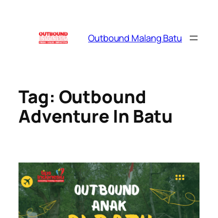
Skip
to
content
Outbound Malang Batu
Tag:
Outbound
Adventure In Batu