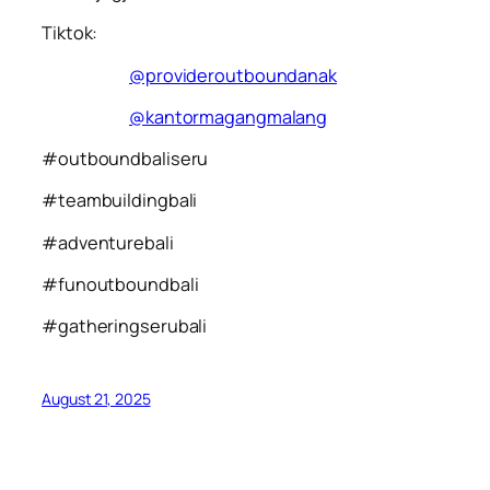
Tiktok:
@provideroutboundanak
@kantormagangmalang
#outboundbaliseru
#teambuildingbali
#adventurebali
#funoutboundbali
#gatheringserubali
August 21, 2025