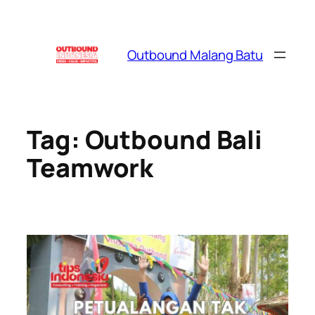
Skip
to
content
Outbound Malang Batu
Tag:
Outbound Bali
Teamwork