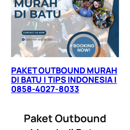
PAKET OUTBOUND MURAH
DI BATU | TIPS INDONESIA |
0858-4027-8033
Paket Outbound