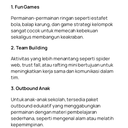
1. Fun Games
Permainan-permainan ringan seperti estafet
bola, balap karung, dan game strategi kelompok
sangat cocok untuk memecah kebekuan
sekaligus membangun keakraban.
2. Team Building
Aktivitas yang lebih menantang seperti spider
web, trust fall, atau rafting mini bertujuan untuk
meningkatkan kerja sama dan komunikasi dalam
tim.
3. Outbound Anak
Untuk anak-anak sekolah, tersedia paket
outbound edukatif yang menggabungkan
permainan dengan materi pembelajaran
sederhana, seperti mengenal alam atau melatih
kepemimpinan.