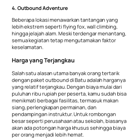
4. Outbound Adventure
Beberapa lokasi menawarkan tantangan yang
lebih ekstrem seperti flying fox, wall climbing,
hingga jelajah alam. Meski terdengar menantang,
semua kegiatan tetap mengutamakan faktor
keselamatan.
Harga yang Terjangkau
Salah satu alasan utama banyak orang tertarik
dengan paket outbound di Batu adalah harganya
yang relatif terjangkau. Dengan biaya mulai dari
puluhan ribu rupiah per peserta, kamu sudah bisa
menikmati berbagai fasilitas, termasuk makan
siang, perlengkapan permainan, dan
pendampingan instruktur. Untuk rombongan
besar seperti perusahaan atau sekolah, biasanya
akan ada potongan harga khusus sehingga biaya
per orang menjadi lebih hemat.