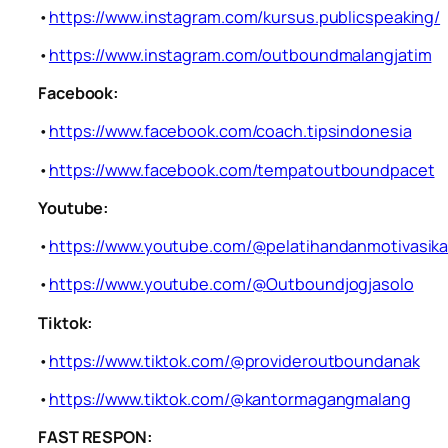
•
https://www.instagram.com/kursus.publicspeaking/
•
https://www.instagram.com/outboundmalangjatim
Facebook:
•
https://www.facebook.com/coach.tipsindonesia
•
https://www.facebook.com/tempatoutboundpacet
Youtube:
•
https://www.youtube.com/@pelatihandanmotivasik
•
https://www.youtube.com/@Outboundjogjasolo
Tiktok:
•
https://www.tiktok.com/@provideroutboundanak
•
https://www.tiktok.com/@kantormagangmalang
FAST RESPON: