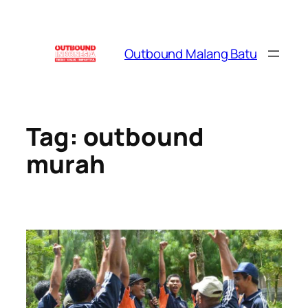
Skip
to
content
Outbound Malang Batu
Tag:
outbound
murah