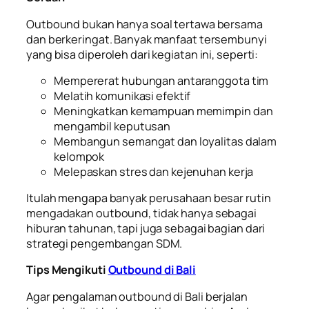
Outbound bukan hanya soal tertawa bersama
dan berkeringat. Banyak manfaat tersembunyi
yang bisa diperoleh dari kegiatan ini, seperti:
Mempererat hubungan antaranggota tim
Melatih komunikasi efektif
Meningkatkan kemampuan memimpin dan
mengambil keputusan
Membangun semangat dan loyalitas dalam
kelompok
Melepaskan stres dan kejenuhan kerja
Itulah mengapa banyak perusahaan besar rutin
mengadakan outbound, tidak hanya sebagai
hiburan tahunan, tapi juga sebagai bagian dari
strategi pengembangan SDM.
Tips Mengikuti
Outbound di Bali
Agar pengalaman outbound di Bali berjalan