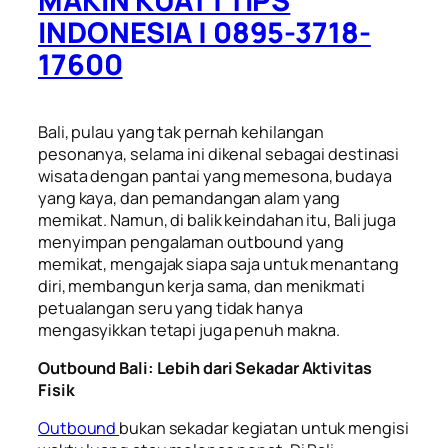
MAKIN KUAT | TIPS
INDONESIA | 0895-3718-
17600
Bali, pulau yang tak pernah kehilangan
pesonanya, selama ini dikenal sebagai destinasi
wisata dengan pantai yang memesona, budaya
yang kaya, dan pemandangan alam yang
memikat. Namun, di balik keindahan itu, Bali juga
menyimpan pengalaman outbound yang
memikat, mengajak siapa saja untuk menantang
diri, membangun kerja sama, dan menikmati
petualangan seru yang tidak hanya
mengasyikkan tetapi juga penuh makna.
Outbound Bali: Lebih dari Sekadar Aktivitas
Fisik
Outbound
bukan sekadar kegiatan untuk mengisi