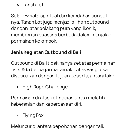
Tanah Lot
Selain wisata spiritual dan keindahan sunset-
nya, Tanah Lot juga menjadi pilihan outbound
dengan latar belakang pura yang ikonik,
memberikan suasana berbeda dalam menjalani
permainan kelompok.
Jenis Kegiatan Outbound di Bali
Outbound di Bali tidak hanya sebatas permainan
fisik. Ada berbagai macam aktivitas yang bisa
disesuaikan dengan tujuan peserta, antara lain:
High Rope Challenge
Permainan di atas ketinggian untuk melatih
keberanian dan kepercayaan diri.
Flying Fox
Meluncur di antara pepohonan dengan tali,