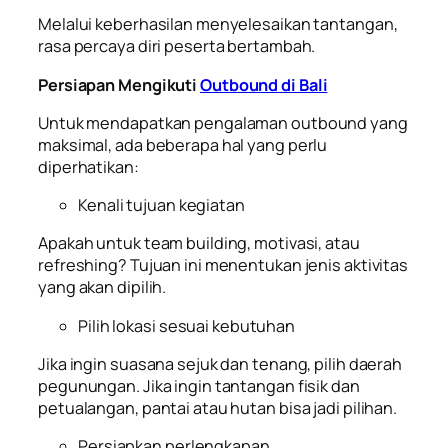
Melalui keberhasilan menyelesaikan tantangan,
rasa percaya diri peserta bertambah.
Persiapan Mengikuti
Outbound di Bali
Untuk mendapatkan pengalaman outbound yang
maksimal, ada beberapa hal yang perlu
diperhatikan:
Kenali tujuan kegiatan
Apakah untuk team building, motivasi, atau
refreshing? Tujuan ini menentukan jenis aktivitas
yang akan dipilih.
Pilih lokasi sesuai kebutuhan
Jika ingin suasana sejuk dan tenang, pilih daerah
pegunungan. Jika ingin tantangan fisik dan
petualangan, pantai atau hutan bisa jadi pilihan.
Persiapkan perlengkapan