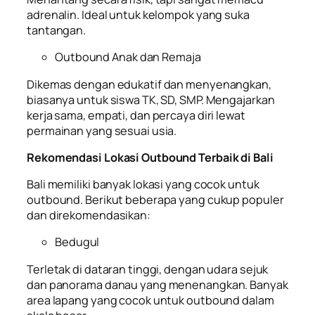
adrenalin. Ideal untuk kelompok yang suka
tantangan.
Outbound Anak dan Remaja
Dikemas dengan edukatif dan menyenangkan,
biasanya untuk siswa TK, SD, SMP. Mengajarkan
kerja sama, empati, dan percaya diri lewat
permainan yang sesuai usia.
Rekomendasi Lokasi Outbound Terbaik di Bali
Bali memiliki banyak lokasi yang cocok untuk
outbound. Berikut beberapa yang cukup populer
dan direkomendasikan:
Bedugul
Terletak di dataran tinggi, dengan udara sejuk
dan panorama danau yang menenangkan. Banyak
area lapang yang cocok untuk outbound dalam