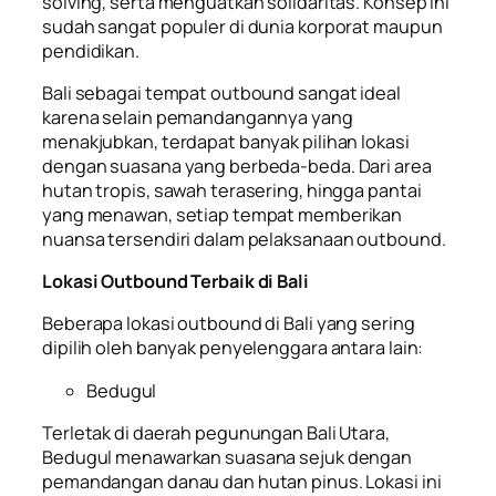
solving, serta menguatkan solidaritas. Konsep ini
sudah sangat populer di dunia korporat maupun
pendidikan.
Bali sebagai tempat outbound sangat ideal
karena selain pemandangannya yang
menakjubkan, terdapat banyak pilihan lokasi
dengan suasana yang berbeda-beda. Dari area
hutan tropis, sawah terasering, hingga pantai
yang menawan, setiap tempat memberikan
nuansa tersendiri dalam pelaksanaan outbound.
Lokasi Outbound Terbaik di Bali
Beberapa lokasi outbound di Bali yang sering
dipilih oleh banyak penyelenggara antara lain:
Bedugul
Terletak di daerah pegunungan Bali Utara,
Bedugul menawarkan suasana sejuk dengan
pemandangan danau dan hutan pinus. Lokasi ini