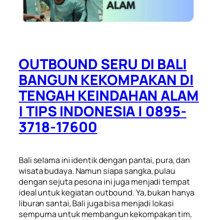
OUTBOUND SERU DI BALI
BANGUN KEKOMPAKAN DI
TENGAH KEINDAHAN ALAM
| TIPS INDONESIA | 0895-
3718-17600
Bali selama ini identik dengan pantai, pura, dan
wisata budaya. Namun siapa sangka, pulau
dengan sejuta pesona ini juga menjadi tempat
ideal untuk kegiatan outbound. Ya, bukan hanya
liburan santai, Bali juga bisa menjadi lokasi
sempurna untuk membangun kekompakan tim,