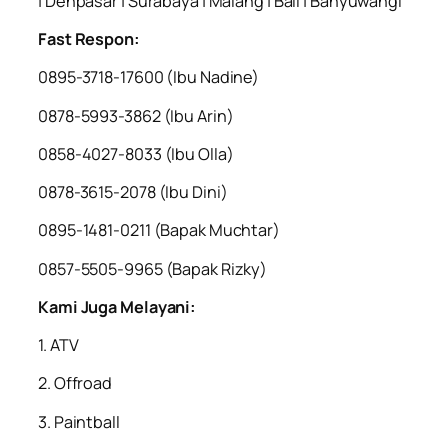
| Denpasar | Surabaya | Malang | Bali | Banyuwangi
Fast Respon:
0895-3718-17600 (Ibu Nadine)
0878-5993-3862 (Ibu Arin)
0858-4027-8033 (Ibu Olla)
0878-3615-2078 (Ibu Dini)
0895-1481-0211 (Bapak Muchtar)
0857-5505-9965 (Bapak Rizky)
Kami Juga Melayani:
1. ATV
2. Offroad
3. Paintball