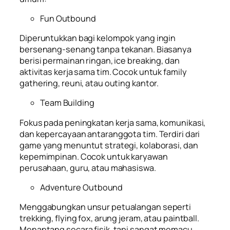
Fun Outbound
Diperuntukkan bagi kelompok yang ingin
bersenang-senang tanpa tekanan. Biasanya
berisi permainan ringan, ice breaking, dan
aktivitas kerja sama tim. Cocok untuk family
gathering, reuni, atau outing kantor.
Team Building
Fokus pada peningkatan kerja sama, komunikasi,
dan kepercayaan antaranggota tim. Terdiri dari
game yang menuntut strategi, kolaborasi, dan
kepemimpinan. Cocok untuk karyawan
perusahaan, guru, atau mahasiswa.
Adventure Outbound
Menggabungkan unsur petualangan seperti
trekking, flying fox, arung jeram, atau paintball.
Menantang secara fisik, tapi sangat memacu