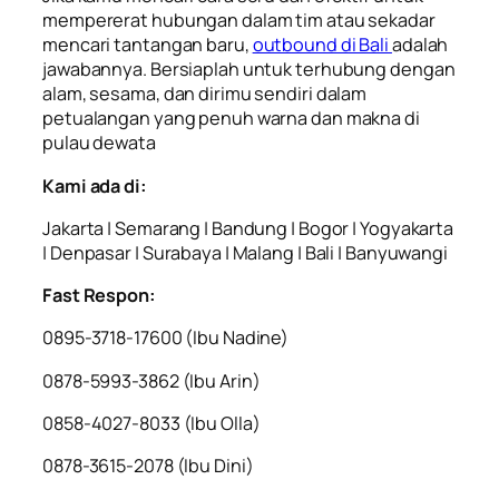
mempererat hubungan dalam tim atau sekadar
mencari tantangan baru,
outbound di Bali
adalah
jawabannya. Bersiaplah untuk terhubung dengan
alam, sesama, dan dirimu sendiri dalam
petualangan yang penuh warna dan makna di
pulau dewata
Kami ada di:
Jakarta | Semarang | Bandung | Bogor | Yogyakarta
| Denpasar | Surabaya | Malang | Bali | Banyuwangi
Fast Respon:
0895-3718-17600 (Ibu Nadine)
0878-5993-3862 (Ibu Arin)
0858-4027-8033 (Ibu Olla)
0878-3615-2078 (Ibu Dini)