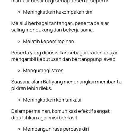
manfaat besar bagi setiap peserta, seperti:
Meningkatkan kekompakan tim
Melalui berbagai tantangan, peserta belajar
saling mendukung dan bekerja sama.
Melatih kepemimpinan
Peserta yang diposisikan sebagai leader belajar
mengambil keputusan dan bertanggung jawab.
Mengurangi stres
Suasana alam Bali yang menenangkan membantu
pikiran lebih rileks.
Meningkatkan komunikasi
Dalam permainan, komunikasi efektif sangat
dibutuhkan agar misi berhasil.
Membangun rasa percaya diri