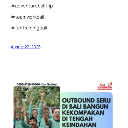
#adventurebalitrip
#teamworkbali
#funtrainingbali
August 22, 2025