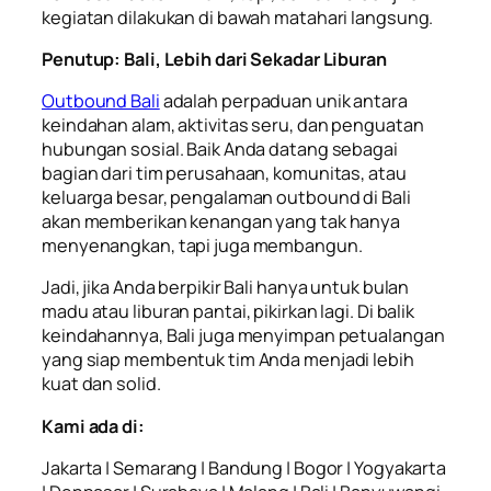
kegiatan dilakukan di bawah matahari langsung.
Penutup: Bali, Lebih dari Sekadar Liburan
Outbound Bali
adalah perpaduan unik antara
keindahan alam, aktivitas seru, dan penguatan
hubungan sosial. Baik Anda datang sebagai
bagian dari tim perusahaan, komunitas, atau
keluarga besar, pengalaman outbound di Bali
akan memberikan kenangan yang tak hanya
menyenangkan, tapi juga membangun.
Jadi, jika Anda berpikir Bali hanya untuk bulan
madu atau liburan pantai, pikirkan lagi. Di balik
keindahannya, Bali juga menyimpan petualangan
yang siap membentuk tim Anda menjadi lebih
kuat dan solid.
Kami ada di:
Jakarta | Semarang | Bandung | Bogor | Yogyakarta