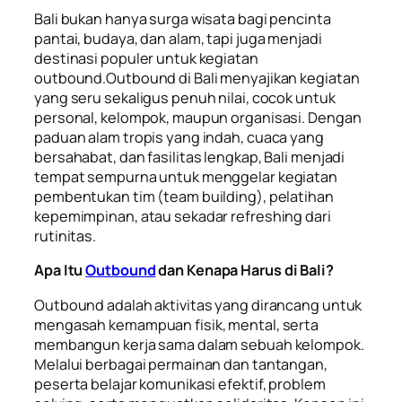
Bali bukan hanya surga wisata bagi pencinta
pantai, budaya, dan alam, tapi juga menjadi
destinasi populer untuk kegiatan
outbound.Outbound di Bali menyajikan kegiatan
yang seru sekaligus penuh nilai, cocok untuk
personal, kelompok, maupun organisasi. Dengan
paduan alam tropis yang indah, cuaca yang
bersahabat, dan fasilitas lengkap, Bali menjadi
tempat sempurna untuk menggelar kegiatan
pembentukan tim (team building), pelatihan
kepemimpinan, atau sekadar refreshing dari
rutinitas.
Apa Itu
Outbound
dan Kenapa Harus di Bali?
Outbound adalah aktivitas yang dirancang untuk
mengasah kemampuan fisik, mental, serta
membangun kerja sama dalam sebuah kelompok.
Melalui berbagai permainan dan tantangan,
peserta belajar komunikasi efektif, problem