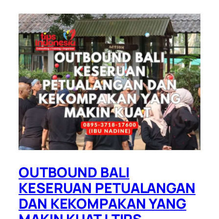
OUTBOUND BALI
KESERUAN PETUALANGAN
DAN KEKOMPAKAN YANG