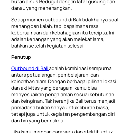
hutan pinus Bedugul dengan latar gunung dan
danau yang menenangkan.
Setiap momen outbound di Bali tidak hanya soal
menang dan kalah, tapi bagaimana rasa
kebersamaan dan kebahagiaan itu tercipta. Ini
adalah kenangan yang akan melekat lama,
bahkan setelah kegiatan selesai.
Penutup
Outbound di Bali
adalah kombinasi sempurna
antara petualangan, pembelajaran, dan
keindahan alam. Dengan berbagai pilihan lokasi
dan aktivitas yang beragam, kamu bisa
menyesuaikan pengalaman sesuai kebutuhan
dan keinginan. Tak heran jika Bali terus menjadi
primadona bukan hanya untuk liburan biasa,
tetapi juga untuk kegiatan pengembangan diri
dan tim yang bermakna.
Jika kamu mencari cara seru dan efektif untuk