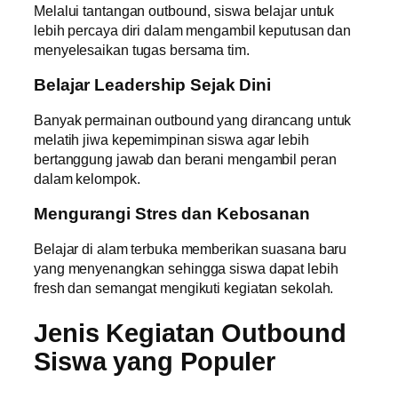
Melalui tantangan outbound, siswa belajar untuk
lebih percaya diri dalam mengambil keputusan dan
menyelesaikan tugas bersama tim.
Belajar Leadership Sejak Dini
Banyak permainan outbound yang dirancang untuk
melatih jiwa kepemimpinan siswa agar lebih
bertanggung jawab dan berani mengambil peran
dalam kelompok.
Mengurangi Stres dan Kebosanan
Belajar di alam terbuka memberikan suasana baru
yang menyenangkan sehingga siswa dapat lebih
fresh dan semangat mengikuti kegiatan sekolah.
Jenis Kegiatan Outbound
Siswa yang Populer