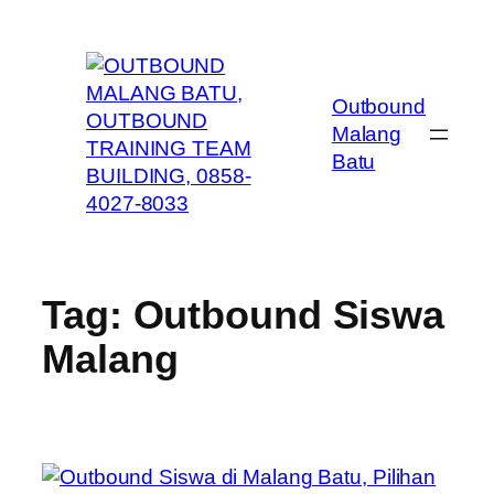
Skip
to
content
Outbound
Malang
Batu
Tag:
Outbound Siswa
Malang