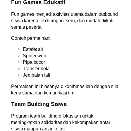
Fun Games Edukatif
Fun games menjadi aktivitas utama dalam outbound
siswa karena lebih ringan, seru, dan mudah diikuti
semua peserta.
Contoh permainan:
Estafet air
Spider web
Pipa bocor
Transfer bola
Jembatan tali
Permainan ini biasanya dikombinasikan dengan nilai
kerja sama dan komunikasi tim.
Team Building Siswa
Program team building difokuskan untuk
meningkatkan solidaritas dan kekompakan antar
siswa maupun antar kelas.