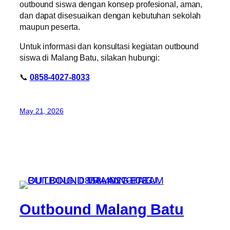
outbound siswa dengan konsep profesional, aman,
dan dapat disesuaikan dengan kebutuhan sekolah
maupun peserta.
Untuk informasi dan konsultasi kegiatan outbound
siswa di Malang Batu, silakan hubungi:
📞
0858-4027-8033
May 21, 2026
Outbound Malang Batu