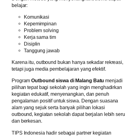
belajar:
Komunikasi
Kepemimpinan
Problem solving
Kerja sama tim
Disiplin
Tanggung jawab
Karena itu, outbound bukan hanya sekadar rekreasi,
tetapi juga media pembelajaran yang efektif.
Program
Outbound siswa di Malang Batu
menjadi
pilihan tepat bagi sekolah yang ingin menghadirkan
kegiatan edukatif, menyenangkan, dan penuh
pengalaman positif untuk siswa. Dengan suasana
alam yang sejuk serta banyak pilihan lokasi
outbound, kegiatan sekolah dapat berjalan lebih seru
dan berkesan.
TIPS Indonesia hadir sebagai partner kegiatan