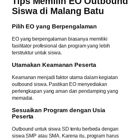
Tips Memilih EO Outbound
Siswa di Malang Batu
Pilih EO yang Berpengalaman
EO yang berpengalaman biasanya memiliki
fasilitator profesional dan program yang lebih
terstruktur untuk siswa.
Utamakan Keamanan Peserta
Keamanan menjadi faktor utama dalam kegiatan
outbound siswa. Pastikan EO menyediakan
perlengkapan yang aman dan pendamping yang
memadai.
Sesuaikan Program dengan Usia
Peserta
Outbound untuk siswa SD tentu berbeda dengan
siswa SMP atau SMA. Karena itu, program harus