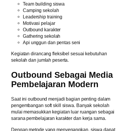
Team building siswa
Camping sekolah
Leadership training
Motivasi pelajar
Outbound karakter
Gathering sekolah
Api unggun dan pentas seni
Kegiatan dirancang fleksibel sesuai kebutuhan
sekolah dan jumlah peserta.
Outbound Sebagai Media
Pembelajaran Modern
Saat ini outbound menjadi bagian penting dalam
pengembangan soft skill siswa. Banyak sekolah
mulai memasukkan kegiatan luar ruangan sebagai
sarana pembelajaran karakter dan kerja sama.
Dengan metode yang menyenangkan, siswa dapat