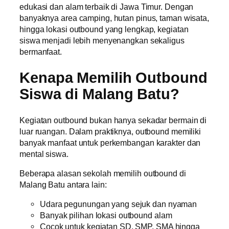
edukasi dan alam terbaik di Jawa Timur. Dengan
banyaknya area camping, hutan pinus, taman wisata,
hingga lokasi outbound yang lengkap, kegiatan
siswa menjadi lebih menyenangkan sekaligus
bermanfaat.
Kenapa Memilih Outbound
Siswa di Malang Batu?
Kegiatan outbound bukan hanya sekadar bermain di
luar ruangan. Dalam praktiknya, outbound memiliki
banyak manfaat untuk perkembangan karakter dan
mental siswa.
Beberapa alasan sekolah memilih outbound di
Malang Batu antara lain:
Udara pegunungan yang sejuk dan nyaman
Banyak pilihan lokasi outbound alam
Cocok untuk kegiatan SD, SMP, SMA hingga