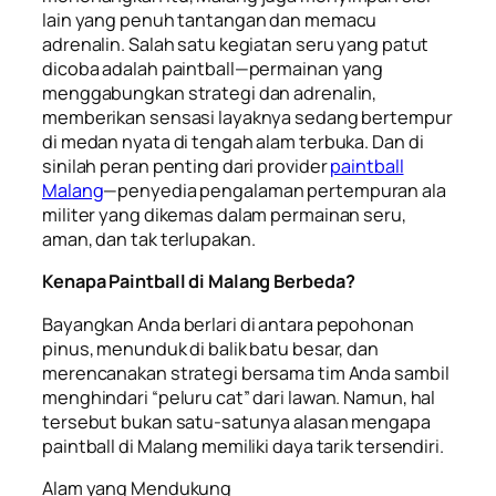
lain yang penuh tantangan dan memacu
adrenalin. Salah satu kegiatan seru yang patut
dicoba adalah paintball—permainan yang
menggabungkan strategi dan adrenalin,
memberikan sensasi layaknya sedang bertempur
di medan nyata di tengah alam terbuka. Dan di
sinilah peran penting dari provider
paintball
Malang
—penyedia pengalaman pertempuran ala
militer yang dikemas dalam permainan seru,
aman, dan tak terlupakan.
Kenapa Paintball di Malang Berbeda?
Bayangkan Anda berlari di antara pepohonan
pinus, menunduk di balik batu besar, dan
merencanakan strategi bersama tim Anda sambil
menghindari “peluru cat” dari lawan. Namun, hal
tersebut bukan satu-satunya alasan mengapa
paintball di Malang memiliki daya tarik tersendiri.
Alam yang Mendukung