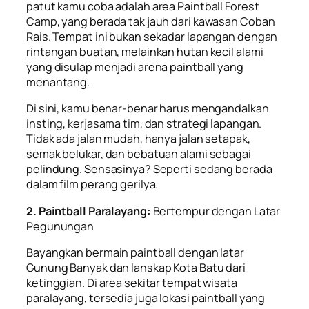
patut kamu coba adalah area Paintball Forest
Camp, yang berada tak jauh dari kawasan Coban
Rais. Tempat ini bukan sekadar lapangan dengan
rintangan buatan, melainkan hutan kecil alami
yang disulap menjadi arena paintball yang
menantang.
Di sini, kamu benar-benar harus mengandalkan
insting, kerjasama tim, dan strategi lapangan.
Tidak ada jalan mudah, hanya jalan setapak,
semak belukar, dan bebatuan alami sebagai
pelindung. Sensasinya? Seperti sedang berada
dalam film perang gerilya.
2. Paintball Paralayang:
Bertempur dengan Latar
Pegunungan
Bayangkan bermain paintball dengan latar
Gunung Banyak dan lanskap Kota Batu dari
ketinggian. Di area sekitar tempat wisata
paralayang, tersedia juga lokasi paintball yang