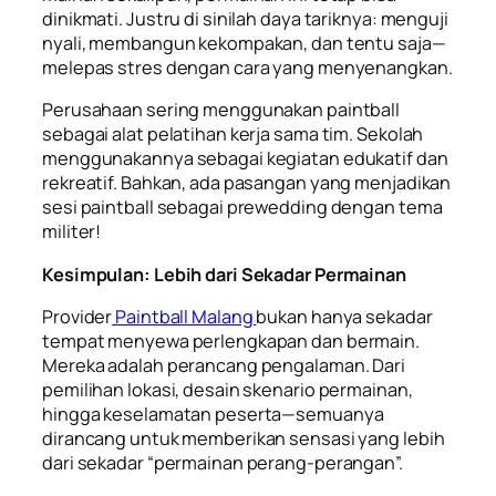
dinikmati. Justru di sinilah daya tariknya: menguji
nyali, membangun kekompakan, dan tentu saja—
melepas stres dengan cara yang menyenangkan.
Perusahaan sering menggunakan paintball
sebagai alat pelatihan kerja sama tim. Sekolah
menggunakannya sebagai kegiatan edukatif dan
rekreatif. Bahkan, ada pasangan yang menjadikan
sesi paintball sebagai prewedding dengan tema
militer!
Kesimpulan: Lebih dari Sekadar Permainan
Provider
Paintball Malang
bukan hanya sekadar
tempat menyewa perlengkapan dan bermain.
Mereka adalah perancang pengalaman. Dari
pemilihan lokasi, desain skenario permainan,
hingga keselamatan peserta—semuanya
dirancang untuk memberikan sensasi yang lebih
dari sekadar “permainan perang-perangan”.