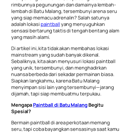
rimbunnya pegunungan dan damainya lembah-
lembah di Batu Malang, tersembunyi arena seru
yang siap memacu adrenalin? Salah satunya
adalah lokasi
paintball
yang menyuguhkan
sensasi bertarung taktis di tengah bentang alam
yang masih alami.
Di artikel ini, kita tidak akan membahas lokasi
mainstream yang sudah banyak dikenal.
Sebaliknya, kita akan menyusuri lokasi paintball
yang unik, tersembunyi, dan menghadirkan
nuansa berbeda dari sekadar permainan biasa.
Siapkan langkahmu, karena Batu Malang
menyimpan sisi lain yang tersembunyi—jarang
dijamah, tapi siap membuatmu terpukau.
Mengapa
Paintball di Batu Malang
Begitu
Spesial?
Bermain paintball di area perkotaan memang
seru, tapi coba bayangkan sensasinya saat kamu