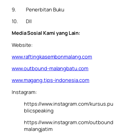
9. Penerbitan Buku
10. Dll
Media Sosial Kami yang Lain:
Website:
www.raftingkasembonmalang.com
www.outbound-malangbatu.com
www.magang.tips-indonesia.com
Instagram:
https://www.instagram.com/kursus.pu
blicspeaking
https://www.instagram.com/outbound
malangjatim