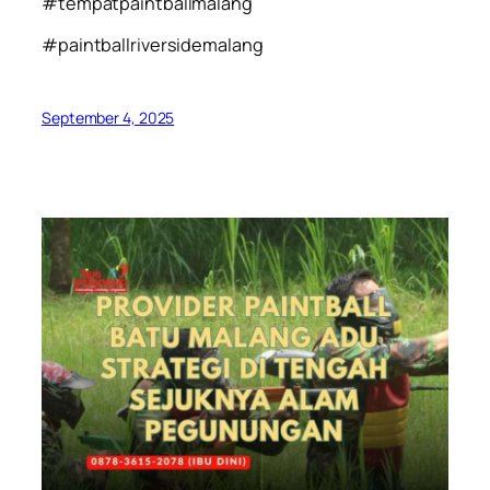
#tempatpaintballmalang
#paintballriversidemalang
September 4, 2025