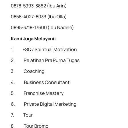
0878-5993-3862 (Ibu Arin)
0858-4027-8033 (Ibu Olla)
0895-3718-17600 (Ibu Nadine)
Kami Juga Melayani:
1. ESQ / Spiritual Motivation
2. Pelatihan Pra Purna Tugas
3. Coaching
4. Business Consultant
5. Franchise Mastery
6. Private Digital Marketing
7. Tour
8. Tour Bromo