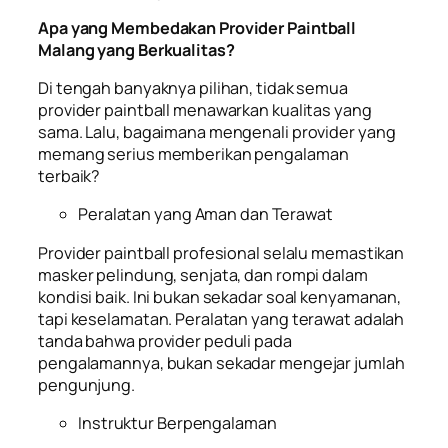
Apa yang Membedakan Provider Paintball
Malang yang Berkualitas?
Di tengah banyaknya pilihan, tidak semua
provider paintball menawarkan kualitas yang
sama. Lalu, bagaimana mengenali provider yang
memang serius memberikan pengalaman
terbaik?
Peralatan yang Aman dan Terawat
Provider paintball profesional selalu memastikan
masker pelindung, senjata, dan rompi dalam
kondisi baik. Ini bukan sekadar soal kenyamanan,
tapi keselamatan. Peralatan yang terawat adalah
tanda bahwa provider peduli pada
pengalamannya, bukan sekadar mengejar jumlah
pengunjung.
Instruktur Berpengalaman