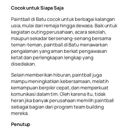
Cocok untuk Siapa Saja
Paintball di Batu cocok untuk berbagai kalangan
usia, mulai dari remaja hingga dewasa. Baik untuk
kegiatan outing perusahaan, acara sekolah,
maupun sekadar bersenang-senang bersama
teman-teman, paintball di Batu menawarkan
pengalaman yang aman berkat pengawasan
ketat dan perlengkapan lengkap yang
disediakan.
Selain memberikan hiburan, paintball juga
mampu meningkatkan kebersamaan, melatih
kemampuan berpikir cepat, dan memperkuat
komunikasi dalam tim. Oleh karena itu, tidak
heran jika banyak perusahaan memilih paintball
sebagai bagian dari program team building
mereka.
Penutup