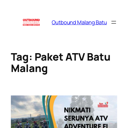
Skip
to
content
Outbound Malang Batu
Tag:
Paket ATV Batu
Malang