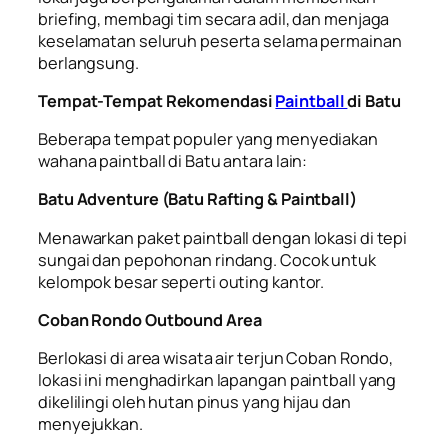
briefing, membagi tim secara adil, dan menjaga
keselamatan seluruh peserta selama permainan
berlangsung.
Tempat-Tempat Rekomendasi
Paintball
di Batu
Beberapa tempat populer yang menyediakan
wahana paintball di Batu antara lain:
Batu Adventure (Batu Rafting & Paintball)
Menawarkan paket paintball dengan lokasi di tepi
sungai dan pepohonan rindang. Cocok untuk
kelompok besar seperti outing kantor.
Coban Rondo Outbound Area
Berlokasi di area wisata air terjun Coban Rondo,
lokasi ini menghadirkan lapangan paintball yang
dikelilingi oleh hutan pinus yang hijau dan
menyejukkan.