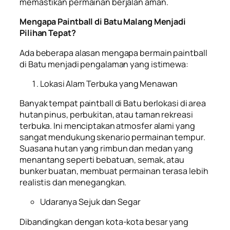
memastikan permainan berjalan aman.
Mengapa Paintball di Batu Malang Menjadi
Pilihan Tepat?
Ada beberapa alasan mengapa bermain paintball
di Batu menjadi pengalaman yang istimewa:
Lokasi Alam Terbuka yang Menawan
Banyak tempat paintball di Batu berlokasi di area
hutan pinus, perbukitan, atau taman rekreasi
terbuka. Ini menciptakan atmosfer alami yang
sangat mendukung skenario permainan tempur.
Suasana hutan yang rimbun dan medan yang
menantang seperti bebatuan, semak, atau
bunker buatan, membuat permainan terasa lebih
realistis dan menegangkan.
Udaranya Sejuk dan Segar
Dibandingkan dengan kota-kota besar yang