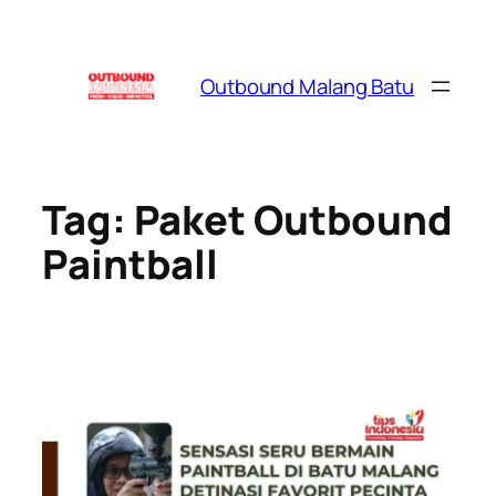
Skip
to
content
Outbound Malang Batu
Tag:
Paket Outbound
Paintball