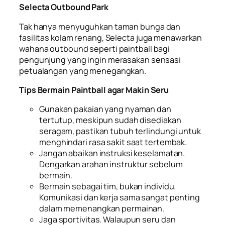
Selecta Outbound Park
Tak hanya menyuguhkan taman bunga dan
fasilitas kolam renang, Selecta juga menawarkan
wahana outbound seperti paintball bagi
pengunjung yang ingin merasakan sensasi
petualangan yang menegangkan.
Tips Bermain Paintball agar Makin Seru
Gunakan pakaian yang nyaman dan
tertutup, meskipun sudah disediakan
seragam, pastikan tubuh terlindungi untuk
menghindari rasa sakit saat tertembak.
Jangan abaikan instruksi keselamatan.
Dengarkan arahan instruktur sebelum
bermain.
Bermain sebagai tim, bukan individu.
Komunikasi dan kerja sama sangat penting
dalam memenangkan permainan.
Jaga sportivitas. Walaupun seru dan