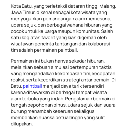
Kota Batu, yang terletak di dataran tinggi Malang,
Jawa Timur, dikenal sebagai kota wisata yang
menyuguhkan pemandangan alam memesona,
udara sejuk, dan berbagai wahana hiburan yang
cocok untuk keluarga maupun komunitas. Salah
satu kegiatan favorit yang kian digemari oleh
wisatawan pencinta tantangan dan kolaborasi
tim adalah permainan paintball.
Permainan ini bukan hanya sekadar hiburan,
melainkan sebuah simulasi pertempuran taktis
yang mengandalkan kekompakan tim, kecepatan
reaksi, serta kecerdikan strategi antar pemain. Di
Batu,
paintball
menjadi daya tarik tersendiri
karena ditawarkan di berbagai tempat wisata
alam terbuka yang indah. Pengalaman bermain di
tengah pepohonan pinus, udara sejuk, dan suara
burung menambah keseruan sekaligus
memberikan nuansa petualangan yang sulit
dilupakan.