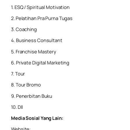
1. ESQ / Spiritual Motivation
2. Pelatihan Pra Purna Tugas
3. Coaching
4. Business Consultant
5. Franchise Mastery
6. Private Digital Marketing
7. Tour
8. Tour Bromo
9. Penerbitan Buku
10. Dll
Media Sosial Yang Lain:
Website: