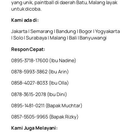
yang unik, paintball di daerah Batu, Malang layak
untuk dicoba.
Kami ada di:
Jakarta | Semarang | Bandung | Bogor | Yogyakarta
| Solo | Surabaya | Malang | Bali | Banyuwangi
Respon Cepat:
0895-3718-17600 (Ibu Nadine)
0878-5993-3862 (Ibu Arin)
0858-4027-8033 (Ibu Olla)
0878-3615-2078 (Ibu Dini)
0895-1481-0211 (Bapak Muchtar)
0857-5505-9965 (Bapak Rizky)
Kami Juga Melayani: