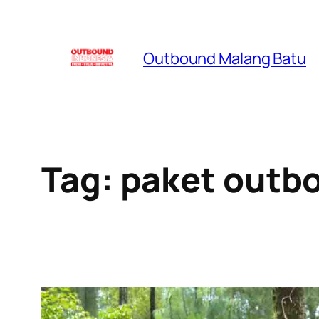
Skip
to
Outbound Malang Batu
content
Tag:
paket outb