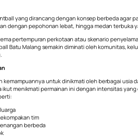
ntball yang dirancang dengan konsep berbeda agar 
 hutan dengan pepohonan lebat, hingga medan terbuka
ema pertempuran perkotaan atau skenario penyelam
ntball Batu Malang semakin diminati oleh komunitas, k
.
an
alah kemampuannya untuk dinikmati oleh berbagai usi
ikut menikmati permainan ini dengan intensitas yang d
erti:
luarga
kekompakan tim
 kenangan berbeda
ok