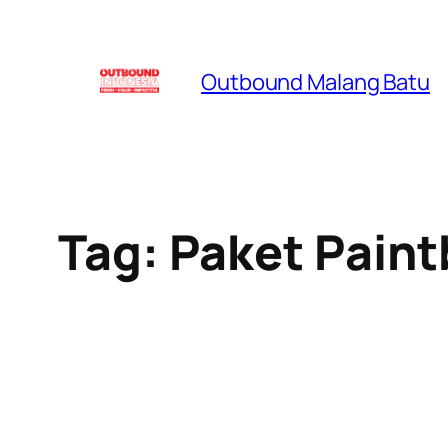
Skip
to
Outbound Malang Batu
content
Tag:
Paket Paint