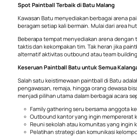
Spot Paintball Terbaik di Batu Malang
Kawasan Batu menyediakan berbagai arena pai
beragam setiap kali bermain. Mulai dari area
Beberapa tempat menyediakan arena dengan t
taktis dan kekompakan tim. Tak heran jika pai
alternatif aktivitas outbound atau team building
Keseruan Paintball Batu untuk Semua Kalang
Salah satu keistimewaan paintball di Batu ad
pengawasan, remaja, hingga orang dewasa bisa 
menjadi pilihan utama dalam berbagai acara sep
Family gathering seru bersama anggota ke
Outbound kantor yang ingin mempererat 
Reuni sekolah atau komunitas yang ingin
Pelatihan strategi dan komunikasi kelomp