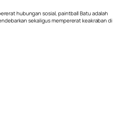
erat hubungan sosial, paintball Batu adalah
 mendebarkan sekaligus mempererat keakraban di