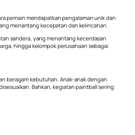
para pemain mendapatkan pengalaman unik dan
 yang menantang kecepatan dan kelincahan.
atan sandera, yang menantang kecerdasan
eluarga, hingga kelompok perusahaan sebagai
a dan beragam kebutuhan. Anak-anak dengan
isesuaikan. Bahkan, kegiatan paintball sering