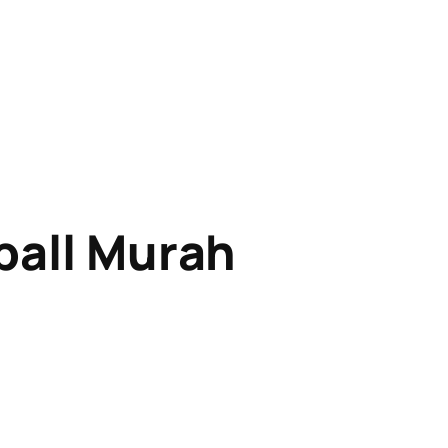
ball Murah