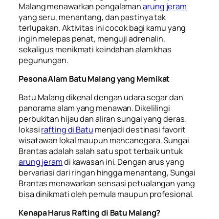
Malang menawarkan pengalaman
arung jeram
yang seru, menantang, dan pastinya tak
terlupakan. Aktivitas ini cocok bagi kamu yang
ingin melepas penat, menguji adrenalin,
sekaligus menikmati keindahan alam khas
pegunungan.
Pesona Alam Batu Malang yang Memikat
Batu Malang dikenal dengan udara segar dan
panorama alam yang menawan. Dikelilingi
perbukitan hijau dan aliran sungai yang deras,
lokasi
rafting di Batu
menjadi destinasi favorit
wisatawan lokal maupun mancanegara. Sungai
Brantas adalah salah satu spot terbaik untuk
arung jeram
di kawasan ini. Dengan arus yang
bervariasi dari ringan hingga menantang, Sungai
Brantas menawarkan sensasi petualangan yang
bisa dinikmati oleh pemula maupun profesional.
Kenapa Harus Rafting di Batu Malang?