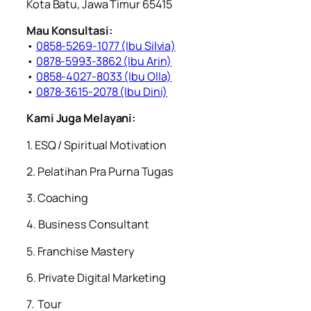
Kota Batu, Jawa Timur 65415
Mau Konsultasi:
•
0858-5269-1077 (Ibu Silvia)
•
0878-5993-3862 (Ibu Arin)
•
0858-4027-8033 (Ibu Olla)
•
0878-3615-2078 (Ibu Dini)
Kami Juga Melayani:
1. ESQ / Spiritual Motivation
2. ⁠Pelatihan Pra Purna Tugas
3. ⁠Coaching
4. ⁠Business Consultant
5. ⁠⁠Franchise Mastery
6. ⁠Private Digital Marketing
7. ⁠ ⁠Tour