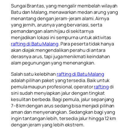
Sungai Brantas, yang mengalir membelah wilayah
Batu dan Malang, menawarkan medan arung yang
menantang dengan jeram-jeram alami. Airnya
yang jernih, arusnya yang bervariasi, serta
pemandangan alam hijau di sekitarnya
menjadikan lokasi ini sempurna untuk aktivitas
rafting di Batu Malang
. Para peserta tidak hanya
akan diajak mengendalikan perahu di antara
derasnya arus, tapi juga menikmati keindahan
alam pegunungan yang menenangkan.
Salah satu kelebihan
rafting di Batu Malang
adalah pilihan paket yang tersedia. Baik untuk
pemula maupun profesional, operator
rafting
di
sini sudah menyiapkan jalur dengan tingkat
kesulitan berbeda. Bagi pemula, jalur sepanjang
7–8 km dengan arus sedang bisa menjadi pilihan
aman dan menyenangkan. Sedangkan bagi yang
ingin tantangan lebih, tersedia jalur hingga 12 km
dengan jeram yang lebih ekstrem.