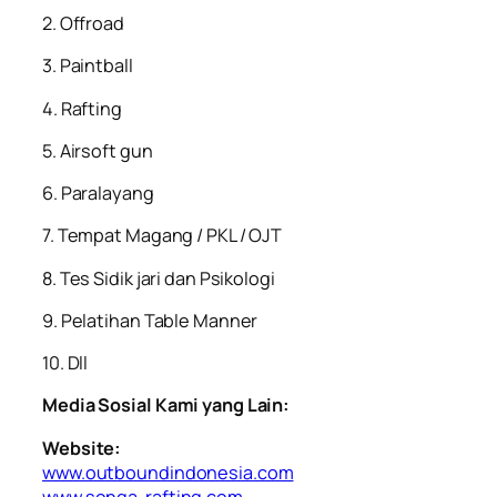
2. ⁠Offroad
3. ⁠Paintball
4. ⁠Rafting
5. ⁠Airsoft gun
6. ⁠Paralayang
7. ⁠Tempat Magang / PKL / OJT
8. ⁠Tes Sidik jari dan Psikologi
9. ⁠Pelatihan Table Manner
10. ⁠Dll
Media Sosial Kami yang Lain:
Website:
www.outboundindonesia.com
www.songa-rafting.com