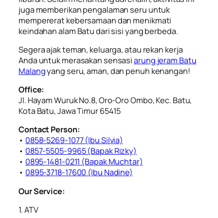
juga memberikan pengalaman seru untuk
mempererat kebersamaan dan menikmati
keindahan alam Batu dari sisi yang berbeda.
Segera ajak teman, keluarga, atau rekan kerja
Anda untuk merasakan sensasi
arung jeram Batu
Malang
yang seru, aman, dan penuh kenangan!
Office:
Jl. Hayam Wuruk No.8, Oro-Oro Ombo, Kec. Batu,
Kota Batu, Jawa Timur 65415
Contact Person:
•
0858-5269-1077 (Ibu Silvia)
•
0857-5505-9965 (Bapak Rizky)
•
⁠0895-1481-0211 (Bapak Muchtar)
•
0895-3718-17600 (Ibu Nadine)
Our Service:
1. ATV