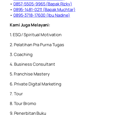
•
0857-5505-9965 (Bapak Rizky)⁠
•
⁠0895-1481-0211 (Bapak Muchtar)
•
0895-3718-17600 (Ibu Nadine)
Kami Juga Melayani:
1. ESQ / Spiritual Motivation
2. ⁠Pelatihan Pra Purna Tugas
3. ⁠Coaching
4. ⁠Business Consultant
5. ⁠⁠Franchise Mastery
6. ⁠Private Digital Marketing
7. ⁠ ⁠Tour
8. ⁠⁠Tour Bromo
9. ⁠⁠Penerbitan Buku