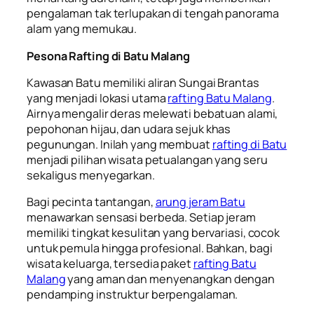
pengalaman tak terlupakan di tengah panorama
alam yang memukau.
Pesona Rafting di Batu Malang
Kawasan Batu memiliki aliran Sungai Brantas
yang menjadi lokasi utama
rafting Batu Malang
.
Airnya mengalir deras melewati bebatuan alami,
pepohonan hijau, dan udara sejuk khas
pegunungan. Inilah yang membuat
rafting di Batu
menjadi pilihan wisata petualangan yang seru
sekaligus menyegarkan.
Bagi pecinta tantangan,
arung jeram Batu
menawarkan sensasi berbeda. Setiap jeram
memiliki tingkat kesulitan yang bervariasi, cocok
untuk pemula hingga profesional. Bahkan, bagi
wisata keluarga, tersedia paket
rafting Batu
Malang
yang aman dan menyenangkan dengan
pendamping instruktur berpengalaman.