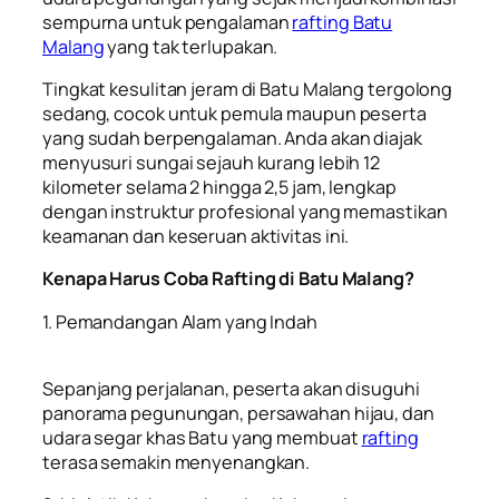
sempurna untuk pengalaman
rafting Batu
Malang
yang tak terlupakan.
Tingkat kesulitan jeram di Batu Malang tergolong
sedang, cocok untuk pemula maupun peserta
yang sudah berpengalaman. Anda akan diajak
menyusuri sungai sejauh kurang lebih 12
kilometer selama 2 hingga 2,5 jam, lengkap
dengan instruktur profesional yang memastikan
keamanan dan keseruan aktivitas ini.
Kenapa Harus Coba Rafting di Batu Malang?
1. Pemandangan Alam yang Indah
Sepanjang perjalanan, peserta akan disuguhi
panorama pegunungan, persawahan hijau, dan
udara segar khas Batu yang membuat
rafting
terasa semakin menyenangkan.