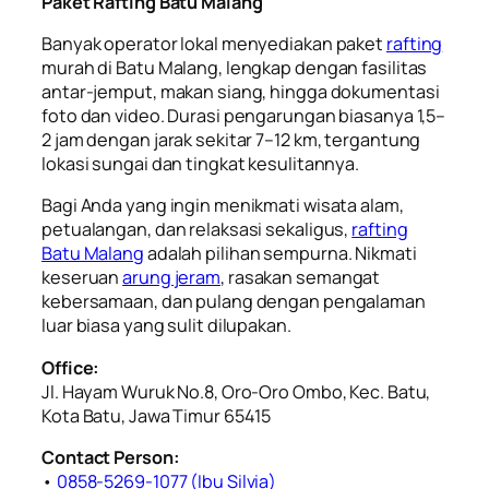
Paket Rafting Batu Malang
Banyak operator lokal menyediakan paket
rafting
murah di Batu Malang, lengkap dengan fasilitas
antar-jemput, makan siang, hingga dokumentasi
foto dan video. Durasi pengarungan biasanya 1,5–
2 jam dengan jarak sekitar 7–12 km, tergantung
lokasi sungai dan tingkat kesulitannya.
Bagi Anda yang ingin menikmati wisata alam,
petualangan, dan relaksasi sekaligus,
rafting
Batu Malang
adalah pilihan sempurna. Nikmati
keseruan
arung jeram
, rasakan semangat
kebersamaan, dan pulang dengan pengalaman
luar biasa yang sulit dilupakan.
Office:
Jl. Hayam Wuruk No.8, Oro-Oro Ombo, Kec. Batu,
Kota Batu, Jawa Timur 65415
Contact Person:
•
0858-5269-1077 (Ibu Silvia)