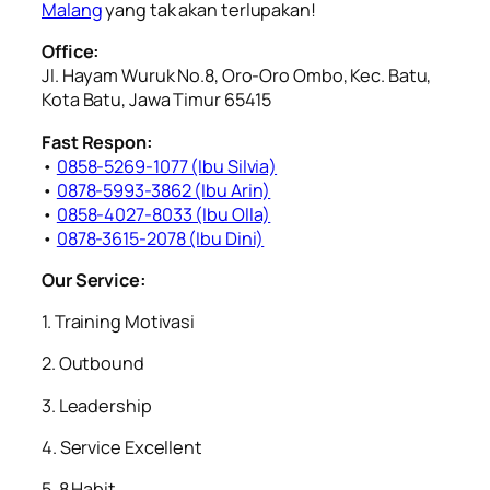
Malang
yang tak akan terlupakan!
Office:
Jl. Hayam Wuruk No.8, Oro-Oro Ombo, Kec. Batu,
Kota Batu, Jawa Timur 65415
Fast Respon:
•
0858-5269-1077 (Ibu Silvia)
•
0878-5993-3862 (Ibu Arin)
•
0858-4027-8033 (Ibu Olla)
•
0878-3615-2078 (Ibu Dini)
Our Service:
1. Training Motivasi
2. ⁠Outbound
3. ⁠Leadership
4. ⁠Service Excellent
5. ⁠8 Habit