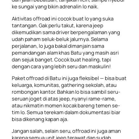
ke sungai yang bikin adrenalin lo naik.
Aktivitas offroad ini cocok buat lo yang suka
tantangan. Gak perlu takut, karena jeep
dikemudikan sama driver berpengalaman yang
udah paham seluk-beluk jalurnya. Selama
perjalanan, lo juga bakal dimanjain sama
pemandangan alam khas Batu yang masih asri
dan sejuk banget. Cocok buat healing, tapi
dengan cara yang lebih seru dan maskulin!
Paket offroad di Batu ini juga fleksibel — bisa buat
keluarga, komunitas, gathering sekolah, atau
rombongan kantor. Bahkan lo bisa sambil seru-
seruan joget di atas jeep, nyanyi rame-rame,
atau nikmatin momen kocak bareng temen se-
tim lo. Semua terekam dalam dokumentasi biar
bisa dikenang kapan aja.
Jangan salah, selain seru, offroad ini juga aman
karena semua unit jeep terawat dan sudah