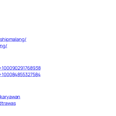
rshipmalang/
ang/
d=100090291768938
d=100084855327584
gkaryawan
dtrawas