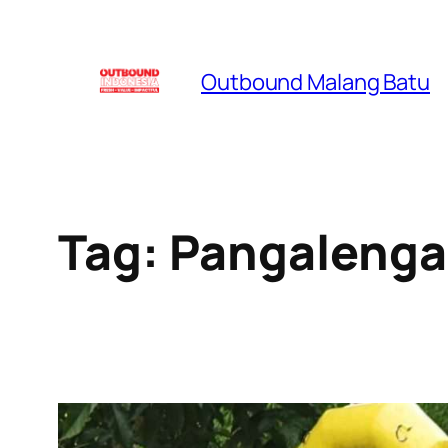
Skip
to
Outbound Malang Batu
content
Tag:
Pangalenga