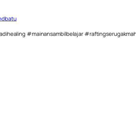
ndbatu
jadihealing #mainansambilbelajar #raftingserugakma