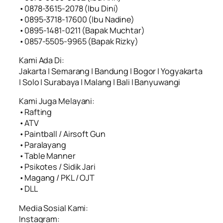
•0878-3615-2078 (Ibu Dini)
•0895-3718-17600 (Ibu Nadine)
•0895-1481-0211 (Bapak Muchtar)
•0857-5505-9965 (Bapak Rizky)
Kami Ada Di:
Jakarta | Semarang | Bandung | Bogor | Yogyakarta
| Solo | Surabaya | Malang | Bali | Banyuwangi
Kami Juga Melayani:
•Rafting
•ATV
•Paintball / Airsoft Gun
•Paralayang
•Table Manner
•Psikotes / Sidik Jari
•Magang / PKL / OJT
•DLL
Media Sosial Kami:
Instagram: