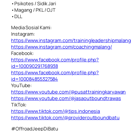
•Psikotes / Sidik Jari
•Magang / PKL / OJT
•DLL
Media Sosial Kami:
Instagram:
https://www.instagram.com/trainingleadershipmalang
https://www.instagram.com/coachingmalang/
Facebook:
https://www.facebook.com/profile.php?
id=100090291768938
https://www.facebook.com/profile.php?
id=100084855327584
YouTube:
https://www.youtube.com/@pusattrainingkaryawan
https://www.youtube.com/@jasaoutboundtrawas
TikTok:
https://www.tiktok.com/@tips.indonesia
https://www.tiktok.com/@provideroutboundbatu
#OffroadJeepDiBatu