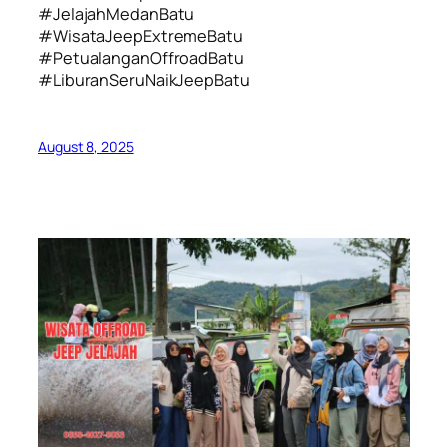
#JelajahMedanBatu
#WisataJeepExtremeBatu
#PetualanganOffroadBatu
#LiburanSeruNaikJeepBatu
August 8, 2025