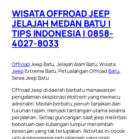
WISATA OFFROAD JEEP
JELAJAH MEDAN BATU |
TIPS INDONESIA | 0858-
4027-8033
Offroad
Jeep Batu, Jelajah Alam Batu, Wisata
Jeep
Extreme Batu, Petualangan Offroad
Batu
,
Sewa Jeep Batu
Offroad Jeep di daerah berbatu menawarkan
pengalaman eksplorasi ekstrem yang memacu
adrenalin. Medan berbatu, penuh tanjakan dan
turunan tajam, menjadi tantangan utama selama
perjalanan. Setiap guncangan saat jeep melintasi
bebatuan dan kubangan lumpur menambah
keseruan yang tak terlupakan. Aktivitas ini cocok
untuk penggemar petualangan yang ingin