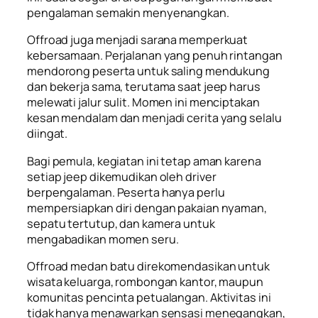
pengalaman semakin menyenangkan.
Offroad juga menjadi sarana memperkuat
kebersamaan. Perjalanan yang penuh rintangan
mendorong peserta untuk saling mendukung
dan bekerja sama, terutama saat jeep harus
melewati jalur sulit. Momen ini menciptakan
kesan mendalam dan menjadi cerita yang selalu
diingat.
Bagi pemula, kegiatan ini tetap aman karena
setiap jeep dikemudikan oleh driver
berpengalaman. Peserta hanya perlu
mempersiapkan diri dengan pakaian nyaman,
sepatu tertutup, dan kamera untuk
mengabadikan momen seru.
Offroad medan batu direkomendasikan untuk
wisata keluarga, rombongan kantor, maupun
komunitas pencinta petualangan. Aktivitas ini
tidak hanya menawarkan sensasi menegangkan,