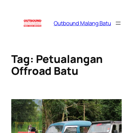
Skip
to
content
Outbound Malang Batu
Tag:
Petualangan
Offroad Batu