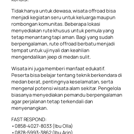
Tidak hanya untuk dewasa, wisata offroad bisa
menjadi kegiatan seru untuk keluarga maupun
rombongan komunitas. Beberapa lokasi
menyediakan rute khusus untuk pemula yang
tetap menantang tapi aman. Bagi yang sudah
berpengalaman, rute offroad berbatu menjadi
tempat untuk uji nyali dan keahlian
mengendalikan jeep di medan sulit.
Wisata ini juga memberi manfaat edukatif.
Peserta bisa belajar tentang teknik berkendara di
medan berat, pentingnya keselamatan, serta
mengenal potensi wisata alam sekitar. Pengelola
biasanya menyediakan pemandu berpengalaman
agar perjalanan tetap terkendali dan
menyenangkan.
FAST RESPOND:
•0858-4027-8033 (Ibu Olla)
•0878-5993-3862 (Ibu Arin)