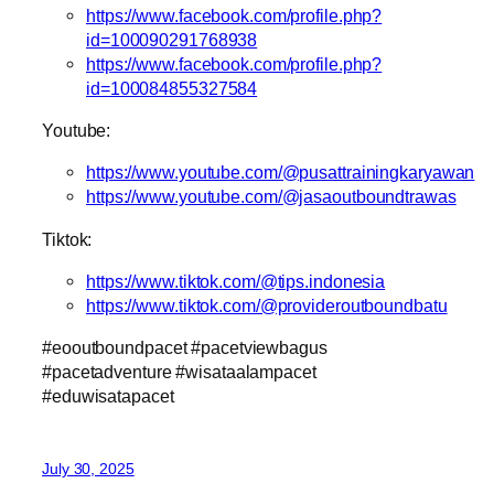
https://www.facebook.com/profile.php?
id=100090291768938
https://www.facebook.com/profile.php?
id=100084855327584
Youtube:
https://www.youtube.com/@pusattrainingkaryawan
https://www.youtube.com/@jasaoutboundtrawas
Tiktok:
https://www.tiktok.com/@tips.indonesia
https://www.tiktok.com/@provideroutboundbatu
#eooutboundpacet #pacetviewbagus
#pacetadventure #wisataalampacet
#eduwisatapacet
July 30, 2025