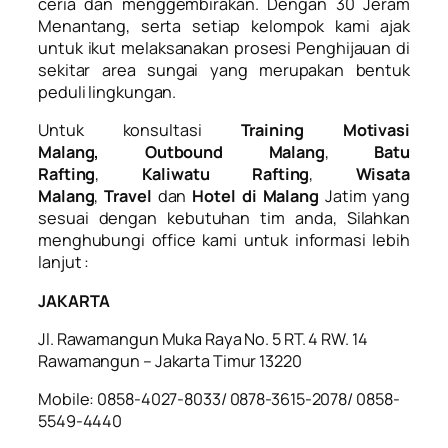
ceria dan menggembirakan. Dengan 30 Jeram
Menantang, serta setiap kelompok kami ajak
untuk ikut melaksanakan prosesi Penghijauan di
sekitar area sungai yang merupakan bentuk
peduli lingkungan.
Untuk konsultasi
Training Motivasi
Malang, Outbound Malang
,
Batu
Rafting
,
Kaliwatu Rafting
,
Wisata
Malang
,
Travel
dan
Hotel di Malang
Jatim yang
sesuai dengan kebutuhan tim anda, Silahkan
menghubungi office kami untuk informasi lebih
lanjut :
JAKARTA
Jl. Rawamangun Muka Raya No. 5 RT. 4 RW. 14
Rawamangun – Jakarta Timur 13220
Mobile: 0858-4027-8033/ 0878-3615-2078/ 0858-
5549-4440