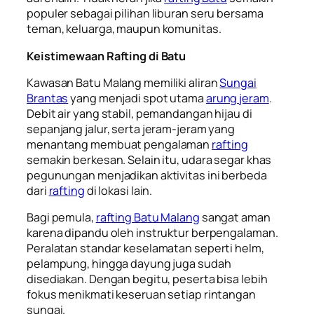
populer sebagai pilihan liburan seru bersama
teman, keluarga, maupun komunitas.
Keistimewaan Rafting di Batu
Kawasan Batu Malang memiliki aliran
Sungai
Brantas
yang menjadi spot utama
arung jeram
.
Debit air yang stabil, pemandangan hijau di
sepanjang jalur, serta jeram-jeram yang
menantang membuat pengalaman
rafting
semakin berkesan. Selain itu, udara segar khas
pegunungan menjadikan aktivitas ini berbeda
dari
rafting
di lokasi lain.
Bagi pemula,
rafting Batu Malang
sangat aman
karena dipandu oleh instruktur berpengalaman.
Peralatan standar keselamatan seperti helm,
pelampung, hingga dayung juga sudah
disediakan. Dengan begitu, peserta bisa lebih
fokus menikmati keseruan setiap rintangan
sungai.