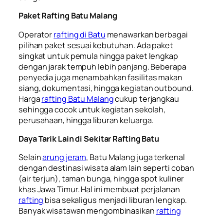
Paket Rafting Batu Malang
Operator
rafting di Batu
menawarkan berbagai
pilihan paket sesuai kebutuhan. Ada paket
singkat untuk pemula hingga paket lengkap
dengan jarak tempuh lebih panjang. Beberapa
penyedia juga menambahkan fasilitas makan
siang, dokumentasi, hingga kegiatan outbound.
Harga
rafting Batu Malang
cukup terjangkau
sehingga cocok untuk kegiatan sekolah,
perusahaan, hingga liburan keluarga.
Daya Tarik Lain di Sekitar Rafting Batu
Selain
arung jeram
, Batu Malang juga terkenal
dengan destinasi wisata alam lain seperti coban
(air terjun), taman bunga, hingga spot kuliner
khas Jawa Timur. Hal ini membuat perjalanan
rafting
bisa sekaligus menjadi liburan lengkap.
Banyak wisatawan mengombinasikan
rafting