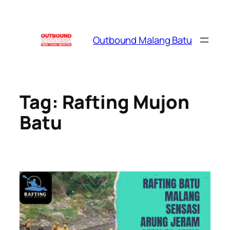
Skip
to
content
Outbound Malang Batu
Tag:
Rafting Mujon
Batu