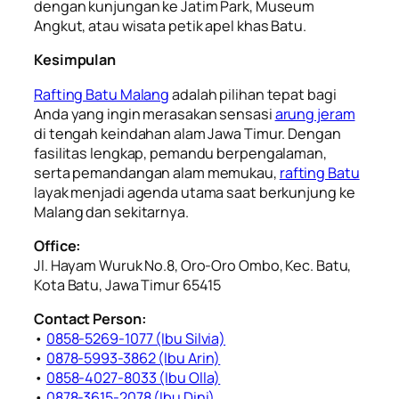
dengan kunjungan ke Jatim Park, Museum
Angkut, atau wisata petik apel khas Batu.
Kesimpulan
Rafting Batu Malang
adalah pilihan tepat bagi
Anda yang ingin merasakan sensasi
arung jeram
di tengah keindahan alam Jawa Timur. Dengan
fasilitas lengkap, pemandu berpengalaman,
serta pemandangan alam memukau,
rafting Batu
layak menjadi agenda utama saat berkunjung ke
Malang dan sekitarnya.
Office:
Jl. Hayam Wuruk No.8, Oro-Oro Ombo, Kec. Batu,
Kota Batu, Jawa Timur 65415
Contact Person:
•
0858-5269-1077 (Ibu Silvia)
•
0878-5993-3862 (Ibu Arin)
•
0858-4027-8033 (Ibu Olla)
•
0878-3615-2078 (Ibu Dini)