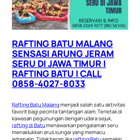
RAFTING BATU MALANG
SENSASI ARUNG JERAM
SERU DI JAWA TIMUR |
RAFTING BATU | CALL
0858-4027-8033
Rafting Batu Malang
menjadi salah satu aktivitas
favorit bagi pecinta tantangan alam. Terletak di
kawasan pegunungan dengan udara sejuk,
rafting di Batu
menawarkan pengalaman seru
menaklukkan arus sungai yang memacu
adrenalin. Tidak heran jika
rafting Batu
semakin