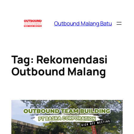
Skip
to
content
Outbound Malang Batu
Tag:
Rekomendasi
Outbound Malang