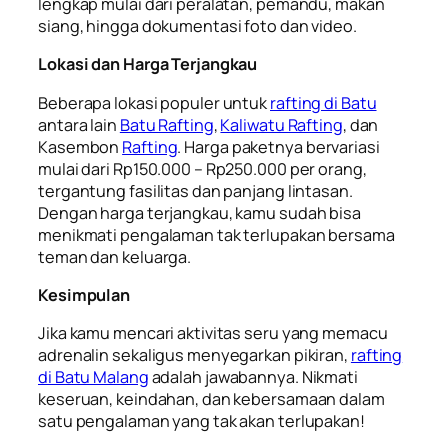
lengkap mulai dari peralatan, pemandu, makan
siang, hingga dokumentasi foto dan video.
Lokasi dan Harga Terjangkau
Beberapa lokasi populer untuk
rafting di Batu
antara lain
Batu Rafting
,
Kaliwatu Rafting
, dan
Kasembon
Rafting
. Harga paketnya bervariasi
mulai dari Rp150.000 – Rp250.000 per orang,
tergantung fasilitas dan panjang lintasan.
Dengan harga terjangkau, kamu sudah bisa
menikmati pengalaman tak terlupakan bersama
teman dan keluarga.
Kesimpulan
Jika kamu mencari aktivitas seru yang memacu
adrenalin sekaligus menyegarkan pikiran,
rafting
di Batu Malang
adalah jawabannya. Nikmati
keseruan, keindahan, dan kebersamaan dalam
satu pengalaman yang tak akan terlupakan!