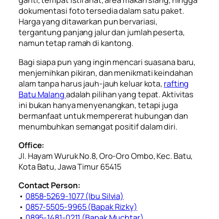
ganti, tempat istirahat, area makan siang, hingga
dokumentasi foto tersedia dalam satu paket.
Harga yang ditawarkan pun bervariasi,
tergantung panjang jalur dan jumlah peserta,
namun tetap ramah di kantong.
Bagi siapa pun yang ingin mencari suasana baru,
menjernihkan pikiran, dan menikmati keindahan
alam tanpa harus jauh-jauh keluar kota,
rafting
Batu Malang
adalah pilihan yang tepat. Aktivitas
ini bukan hanya menyenangkan, tetapi juga
bermanfaat untuk mempererat hubungan dan
menumbuhkan semangat positif dalam diri.
Office:
Jl. Hayam Wuruk No.8, Oro-Oro Ombo, Kec. Batu,
Kota Batu, Jawa Timur 65415
Contact Person:
•
0858-5269-1077 (Ibu Silvia)
•
0857-5505-9965 (Bapak Rizky)⁠
•
⁠0895-1481-0211 (Bapak Muchtar)