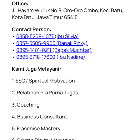
Office:
Jl. Hayam Wuruk No.8, Oro-Oro Ombo, Kec. Batu,
Kota Batu, Jawa Timur 65415
Contact Person:
•
0858-5269-1077 (Ibu Silvia)
•
0857-5505-9965 (Bapak Rizky)⁠
• ⁠
0895-1481-0211 (Bapak Muchtar)
•
0895-3718-17600 (Ibu Nadine)
Kami Juga Melayani:
1. ESQ / Spiritual Motivation
2. Pelatihan Pra Purna Tugas
3. Coaching
4. Business Consultant
5. Franchise Mastery