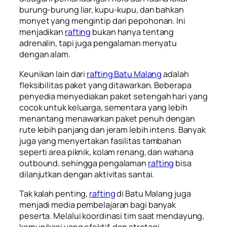
burung-burung liar, kupu-kupu, dan bahkan
monyet yang mengintip dari pepohonan. Ini
menjadikan
rafting
bukan hanya tentang
adrenalin, tapi juga pengalaman menyatu
dengan alam.
Keunikan lain dari
rafting Batu Malang
adalah
fleksibilitas paket yang ditawarkan. Beberapa
penyedia menyediakan paket setengah hari yang
cocok untuk keluarga, sementara yang lebih
menantang menawarkan paket penuh dengan
rute lebih panjang dan jeram lebih intens. Banyak
juga yang menyertakan fasilitas tambahan
seperti area piknik, kolam renang, dan wahana
outbound, sehingga pengalaman
rafting
bisa
dilanjutkan dengan aktivitas santai.
Tak kalah penting,
rafting
di Batu Malang juga
menjadi media pembelajaran bagi banyak
peserta. Melalui koordinasi tim saat mendayung,
komunikasi yang efektif, dan strategi