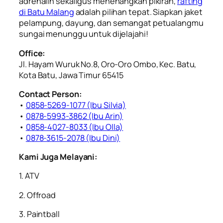
adrenalin sekaligus menenangkan pikiran,
rafting
di Batu Malang
adalah pilihan tepat. Siapkan jaket
pelampung, dayung, dan semangat petualangmu
sungai menunggu untuk dijelajahi!
Office:
Jl. Hayam Wuruk No.8, Oro-Oro Ombo, Kec. Batu,
Kota Batu, Jawa Timur 65415
Contact Person:
•
0858-5269-1077 (Ibu Silvia)
•
0878-5993-3862 (Ibu Arin)
•
0858-4027-8033 (Ibu Olla)
•
0878-3615-2078 (Ibu Dini)
Kami Juga Melayani:
1. ATV
2. Offroad
3. Paintball