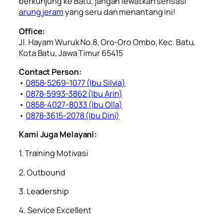
berkunjung ke Batu, jangan lewatkan sensasi
arung jeram
yang seru dan menantang ini!
Office:
Jl. Hayam Wuruk No.8, Oro-Oro Ombo, Kec. Batu,
Kota Batu, Jawa Timur 65415
Contact Person:
•
0858-5269-1077 (Ibu Silvia)
•
0878-5993-3862 (Ibu Arin)
•
0858-4027-8033 (Ibu Olla)
•
0878-3615-2078 (Ibu Dini)
Kami Juga Melayani:
1. Training Motivasi
2. Outbound
3. Leadership
4. Service Excellent