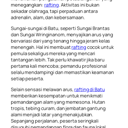
menegangkan:
rafting
. Aktivitas ini bukan
sekadar olahraga, tapi perpaduan antara
adrenalin, alam, dan kebersamaan.
Sungai-sungai di Batu, seperti Sungai Brantas
dan Sungai Wringinanom, menyajikan arus yang
bervariasi dari yang tenang hingga jeram kelas
menengah. Hal ini membuat
rafting
cocok untuk
pemula sekaligus mereka yang mencari
tantangan lebih. Tak perlu khawatir jika baru
pertama kali mencoba; pemandu profesional
selalu mendampingi dan memastikan keamanan
setiap peserta.
Selain sensasi melawan arus,
rafting di Batu
memberikan kesempatan untuk menikmati
pemandangan alam yang memesona. Hutan
tropis, tebing curam, dan jembatan gantung
alami menjadi latar yang menakjubkan.
Sepanjang perjalanan, peserta seringkali
disuguhi pemandangan flora dan fauna lokal