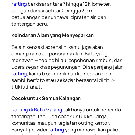
rafting
berkisar antara 7 hingga 12 kilometer,
dengan durasi sekitar 2 hingga 3 jam
petualangan penuh tawa, cipratan air, dan
tantangan seru.
Keindahan Alam yang Menyegarkan
Selain sensasi adrenalin, kamu juga akan
dimanjakan oleh panorama alam Batu yang
menawan — tebing hijau, pepohonan rimbun, dan
udara segar khas pegunungan. Di sepanjang jalur
rafting
, kamu bisa menikmati keindahan alam
sambil berfoto atau sekadar bersantai di titik-
titik istirahat.
Cocok untuk Semua Kalangan
Rafting di Batu Malang
tak hanya untuk pencinta
tantangan, tapi juga cocok untuk keluarga,
komunitas, maupun kegiatan outing kantor.
Banyak provider
rafting
yang menawarkan paket