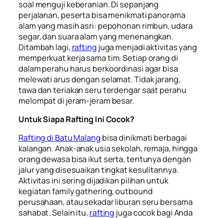
soal menguji keberanian. Di sepanjang
perjalanan, peserta bisa menikmati panorama
alam yang masih asri: pepohonan rimbun, udara
segar, dan suara alam yang menenangkan.
Ditambah lagi,
rafting
juga menjadi aktivitas yang
memperkuat kerja sama tim. Setiap orang di
dalam perahu harus berkoordinasi agar bisa
melewati arus dengan selamat. Tidak jarang,
tawa dan teriakan seru terdengar saat perahu
melompat di jeram-jeram besar.
Untuk Siapa Rafting Ini Cocok?
Rafting di Batu Malang
bisa dinikmati berbagai
kalangan. Anak-anak usia sekolah, remaja, hingga
orang dewasa bisa ikut serta, tentunya dengan
jalur yang disesuaikan tingkat kesulitannya.
Aktivitas ini sering dijadikan pilihan untuk
kegiatan family gathering, outbound
perusahaan, atau sekadar liburan seru bersama
sahabat. Selain itu,
rafting
juga cocok bagi Anda