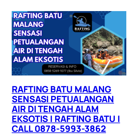
RAFTING BATU MALANG
SENSASI PETUALANGAN
AIR DI TENGAH ALAM
EKSOTIS | RAFTING BATU |
CALL 0878-5993-3862