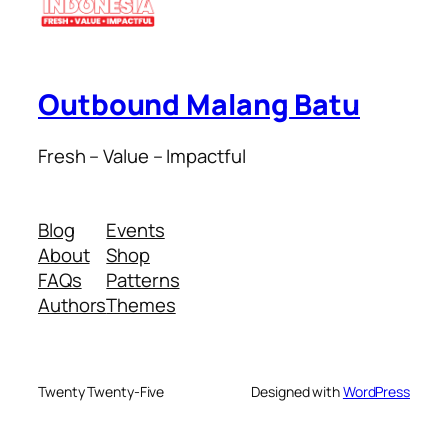
Outbound Malang Batu
Fresh – Value – Impactful
Blog
Events
About
Shop
FAQs
Patterns
Authors
Themes
Twenty Twenty-Five
Designed with
WordPress