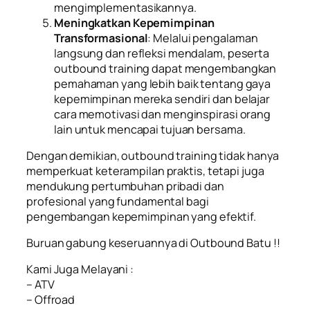
mengimplementasikannya.
Meningkatkan Kepemimpinan
Transformasional
: Melalui pengalaman
langsung dan refleksi mendalam, peserta
outbound training dapat mengembangkan
pemahaman yang lebih baik tentang gaya
kepemimpinan mereka sendiri dan belajar
cara memotivasi dan menginspirasi orang
lain untuk mencapai tujuan bersama.
Dengan demikian, outbound training tidak hanya
memperkuat keterampilan praktis, tetapi juga
mendukung pertumbuhan pribadi dan
profesional yang fundamental bagi
pengembangan kepemimpinan yang efektif.
Buruan gabung keseruannya di Outbound Batu !!
Kami Juga Melayani :
– ATV
– Offroad