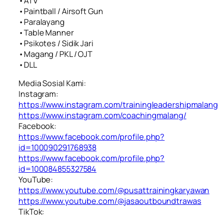
•ATV
•Paintball / Airsoft Gun
•Paralayang
•Table Manner
•Psikotes / Sidik Jari
•Magang / PKL / OJT
•DLL
Media Sosial Kami:
Instagram:
https://www.instagram.com/trainingleadershipmalang
https://www.instagram.com/coachingmalang/
Facebook:
https://www.facebook.com/profile.php?
id=100090291768938
https://www.facebook.com/profile.php?
id=100084855327584
YouTube:
https://www.youtube.com/@pusattrainingkaryawan
https://www.youtube.com/@jasaoutboundtrawas
TikTok: