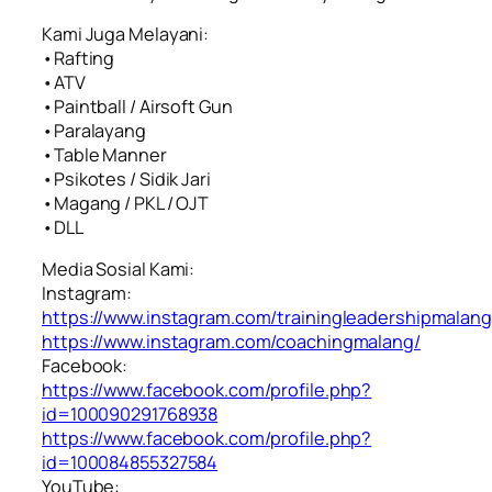
Kami Juga Melayani:
•Rafting
•ATV
•Paintball / Airsoft Gun
•Paralayang
•Table Manner
•Psikotes / Sidik Jari
•Magang / PKL / OJT
•DLL
Media Sosial Kami:
Instagram:
https://www.instagram.com/trainingleadershipmalang
https://www.instagram.com/coachingmalang/
Facebook:
https://www.facebook.com/profile.php?
id=100090291768938
https://www.facebook.com/profile.php?
id=100084855327584
YouTube: