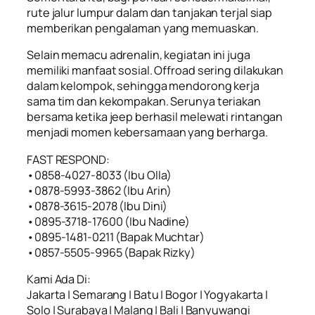
rute jalur lumpur dalam dan tanjakan terjal siap
memberikan pengalaman yang memuaskan.
Selain memacu adrenalin, kegiatan ini juga
memiliki manfaat sosial. Offroad sering dilakukan
dalam kelompok, sehingga mendorong kerja
sama tim dan kekompakan. Serunya teriakan
bersama ketika jeep berhasil melewati rintangan
menjadi momen kebersamaan yang berharga.
FAST RESPOND:
•0858-4027-8033 (Ibu Olla)
•0878-5993-3862 (Ibu Arin)
•0878-3615-2078 (Ibu Dini)
•0895-3718-17600 (Ibu Nadine)
•0895-1481-0211 (Bapak Muchtar)
•0857-5505-9965 (Bapak Rizky)
Kami Ada Di:
Jakarta | Semarang | Batu | Bogor | Yogyakarta |
Solo | Surabaya | Malang | Bali | Banyuwangi