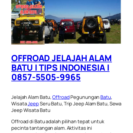
OFFROAD JELAJAH ALAM
BATU | TIPS INDONESIA |
0857-5505-9965
Jelajah Alam Batu,
Offroad
Pegunungan
Batu
,
Wisata
Jeep
Seru Batu, Trip Jeep Alam Batu, Sewa
Jeep Wisata Batu
Offroad di Batu adalah pilihan tepat untuk
pecinta tantangan alam. Aktivitas ini