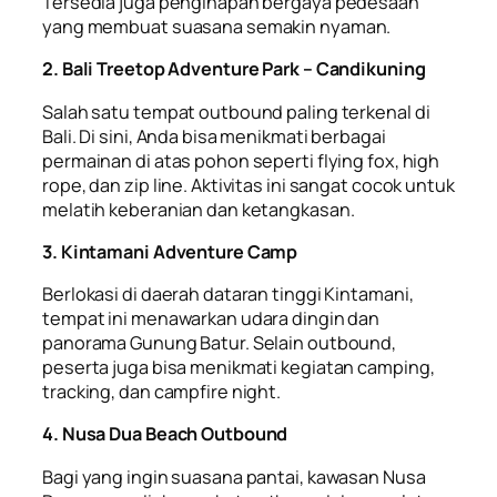
Tersedia juga penginapan bergaya pedesaan
yang membuat suasana semakin nyaman.
2. Bali Treetop Adventure Park – Candikuning
Salah satu tempat outbound paling terkenal di
Bali. Di sini, Anda bisa menikmati berbagai
permainan di atas pohon seperti flying fox, high
rope, dan zip line. Aktivitas ini sangat cocok untuk
melatih keberanian dan ketangkasan.
3. Kintamani Adventure Camp
Berlokasi di daerah dataran tinggi Kintamani,
tempat ini menawarkan udara dingin dan
panorama Gunung Batur. Selain outbound,
peserta juga bisa menikmati kegiatan camping,
tracking, dan campfire night.
4. Nusa Dua Beach Outbound
Bagi yang ingin suasana pantai, kawasan Nusa