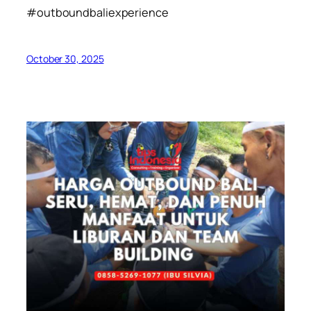
#outboundbaliexperience
October 30, 2025