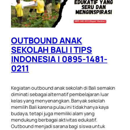
OUTBOUND ANAK
SEKOLAH BALI | TIPS
INDONESIA | 0895-1481-
0211
Kegiatan outbound anak sekolah di Bali semakin
diminati sebagai alternatif pembelajaran luar
kelas yang menyenangkan. Banyak sekolah
memilih Bali karena pulau ini tidak hanya kaya
budaya, tetapi juga memiliki alam yang
mendukung berbagai aktivitas edukatif.
Outbound menjadi sarana bagi siswa untuk