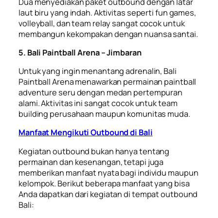
Dua menyediakan paket outbound dengan latar
laut biru yang indah. Aktivitas seperti fun games,
volleyball, dan team relay sangat cocok untuk
membangun kekompakan dengan nuansa santai.
5. Bali Paintball Arena – Jimbaran
Untuk yang ingin menantang adrenalin, Bali
Paintball Arena menawarkan permainan paintball
adventure seru dengan medan pertempuran
alami. Aktivitas ini sangat cocok untuk team
building perusahaan maupun komunitas muda.
Manfaat Mengikuti Outbound di Bali
Kegiatan outbound bukan hanya tentang
permainan dan kesenangan, tetapi juga
memberikan manfaat nyata bagi individu maupun
kelompok. Berikut beberapa manfaat yang bisa
Anda dapatkan dari kegiatan di tempat outbound
Bali: