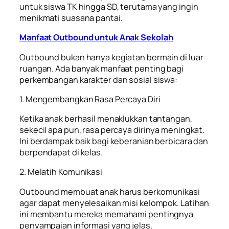
untuk siswa TK hingga SD, terutama yang ingin
menikmati suasana pantai.
Manfaat Outbound untuk Anak Sekolah
Outbound bukan hanya kegiatan bermain di luar
ruangan. Ada banyak manfaat penting bagi
perkembangan karakter dan sosial siswa:
1. Mengembangkan Rasa Percaya Diri
Ketika anak berhasil menaklukkan tantangan,
sekecil apa pun, rasa percaya dirinya meningkat.
Ini berdampak baik bagi keberanian berbicara dan
berpendapat di kelas.
2. Melatih Komunikasi
Outbound membuat anak harus berkomunikasi
agar dapat menyelesaikan misi kelompok. Latihan
ini membantu mereka memahami pentingnya
penyampaian informasi yang jelas.