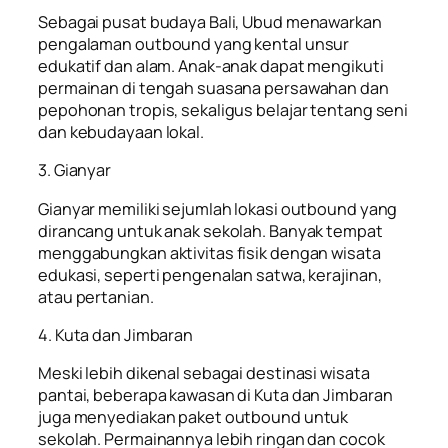
Sebagai pusat budaya Bali, Ubud menawarkan
pengalaman outbound yang kental unsur
edukatif dan alam. Anak-anak dapat mengikuti
permainan di tengah suasana persawahan dan
pepohonan tropis, sekaligus belajar tentang seni
dan kebudayaan lokal.
3. Gianyar
Gianyar memiliki sejumlah lokasi outbound yang
dirancang untuk anak sekolah. Banyak tempat
menggabungkan aktivitas fisik dengan wisata
edukasi, seperti pengenalan satwa, kerajinan,
atau pertanian.
4. Kuta dan Jimbaran
Meski lebih dikenal sebagai destinasi wisata
pantai, beberapa kawasan di Kuta dan Jimbaran
juga menyediakan paket outbound untuk
sekolah. Permainannya lebih ringan dan cocok