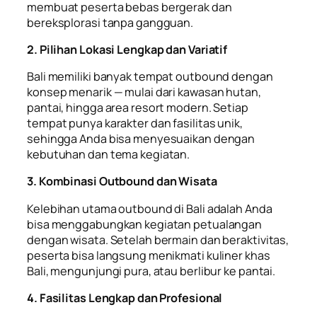
membuat peserta bebas bergerak dan
bereksplorasi tanpa gangguan.
2. Pilihan Lokasi Lengkap dan Variatif
Bali memiliki banyak tempat outbound dengan
konsep menarik — mulai dari kawasan hutan,
pantai, hingga area resort modern. Setiap
tempat punya karakter dan fasilitas unik,
sehingga Anda bisa menyesuaikan dengan
kebutuhan dan tema kegiatan.
3. Kombinasi Outbound dan Wisata
Kelebihan utama outbound di Bali adalah Anda
bisa menggabungkan kegiatan petualangan
dengan wisata. Setelah bermain dan beraktivitas,
peserta bisa langsung menikmati kuliner khas
Bali, mengunjungi pura, atau berlibur ke pantai.
4. Fasilitas Lengkap dan Profesional