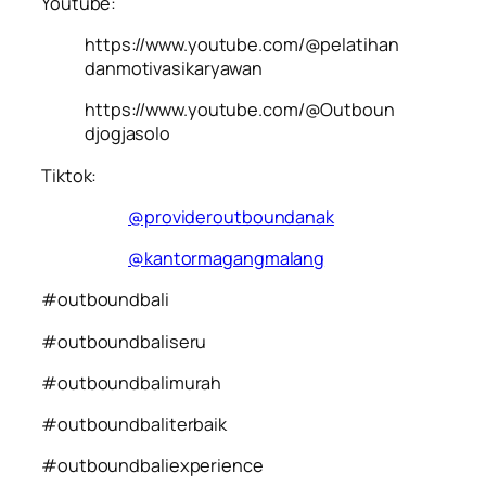
Youtube:
https://www.youtube.com/@pelatihan
danmotivasikaryawan
https://www.youtube.com/@Outboun
djogjasolo
Tiktok:
@provideroutboundanak
@kantormagangmalang
#outboundbali
#outboundbaliseru
#outboundbalimurah
#outboundbaliterbaik
#outboundbaliexperience