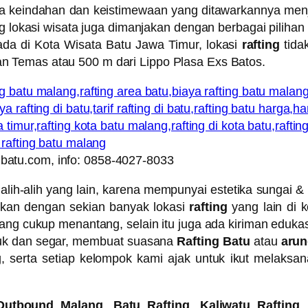
la keindahan dan keistimewaan yang ditawarkannya men
g lokasi wisata juga dimanjakan dengan berbagai pilihan 
da di Kota Wisata Batu Jawa Timur, lokasi
rafting
tida
 Temas atau 500 m dari Lippo Plasa Exs Batos.
batu.com, info: 0858-4027-8033
h-alih yang lain, karena mempunyai estetika sungai & k
ngkan dengan sekian banyak lokasi
rafting
yang lain di 
yang cukup menantang, selain itu juga ada kiriman eduka
juk dan segar, membuat suasana
Rafting Batu
atau
arun
erta setiap kelompok kami ajak untuk ikut melaksanak
 Outbound Malang
,
Batu Rafting
,
Kaliwatu Rafting