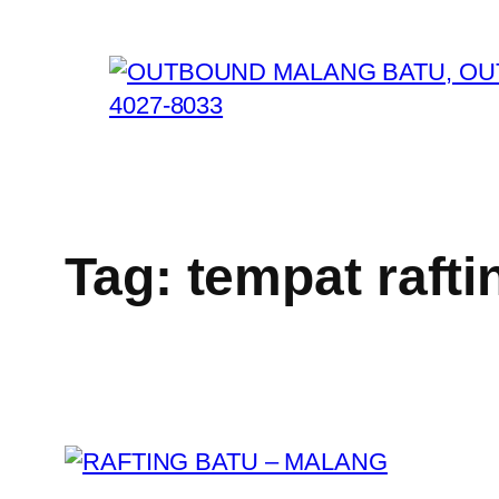
Skip
to
content
Tag:
tempat rafti