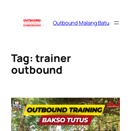
Skip
to
content
Outbound Malang Batu
Tag:
trainer
outbound