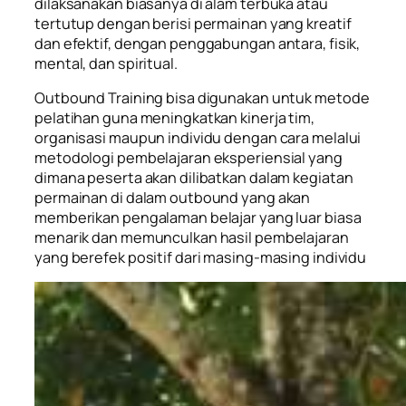
dilaksanakan biasanya di alam terbuka atau
tertutup dengan berisi permainan yang kreatif
dan efektif, dengan penggabungan antara, fisik,
mental, dan spiritual.
Outbound Training bisa digunakan untuk metode
pelatihan guna meningkatkan kinerja tim,
organisasi maupun individu dengan cara melalui
metodologi pembelajaran eksperiensial yang
dimana peserta akan dilibatkan dalam kegiatan
permainan di dalam outbound yang akan
memberikan pengalaman belajar yang luar biasa
menarik dan memunculkan hasil pembelajaran
yang berefek positif dari masing-masing individu