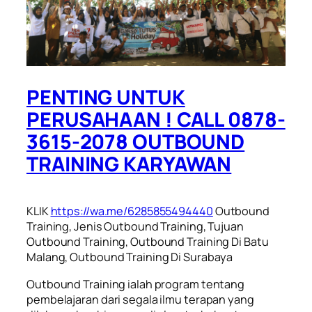
PENTING UNTUK
PERUSAHAAN ! CALL 0878-
3615-2078 OUTBOUND
TRAINING KARYAWAN
KLIK
https://wa.me/6285855494440
Outbound
Training, Jenis Outbound Training, Tujuan
Outbound Training, Outbound Training Di Batu
Malang, Outbound Training Di Surabaya
Outbound Training ialah program tentang
pembelajaran dari segala ilmu terapan yang