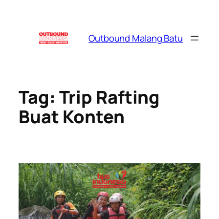
Skip
to
content
Outbound Malang Batu
Tag:
Trip Rafting
Buat Konten