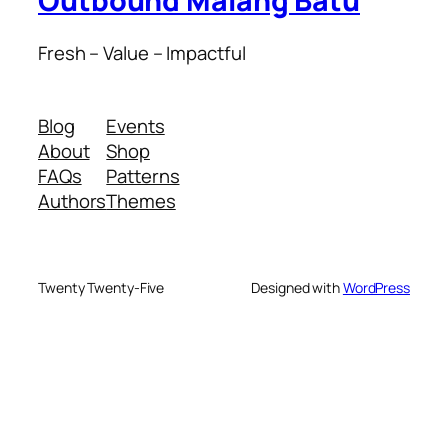
Outbound Malang Batu
Fresh – Value – Impactful
Blog
Events
About
Shop
FAQs
Patterns
Authors
Themes
Twenty Twenty-Five
Designed with
WordPress