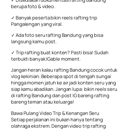
✓ Disediakan dokumentasi rafting Bandung
berupa foto & video.
✓ Banyak peserta bikin reels rafting trip
Pangalengan yang viral.
✓ Ada foto seru rafting Bandung yang bisa
langsung kamu post.
✓ Trip rafting buat konten? Pasti bisa! Sudah
terbukti banyak IGable moment.
Jangan heran kalau rafting Bandung cocok untuk
vlog kekinian. Beberapa spot di tengah sungai
hingga momen jatuh ke air jadi konten seru yang
siap kamu abadikan. Jangan lupa: bikin reels seru
di rafting Bandung dan post IG bareng rafting
bareng teman atau keluarga!
Bawa Pulang Video Trip & Kenangan Seru
Setiap perjalanan ini bukan hanya tentang
olahraga ekstrem. Dengan video trip rafting