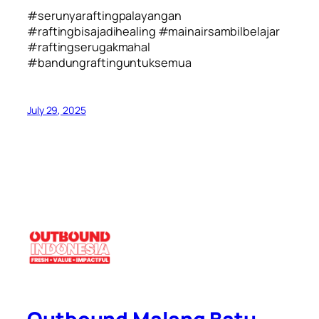
#serunyaraftingpalayangan
#raftingbisajadihealing #mainairsambilbelajar
#raftingserugakmahal
#bandungraftinguntuksemua
July 29, 2025