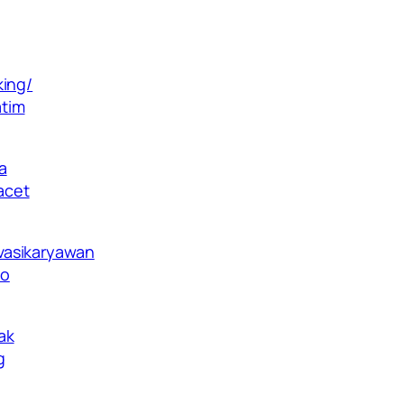
king/
tim
a
acet
vasikaryawan
lo
ak
g