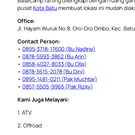
Basecamp rafting dilengkapi dengan ruang ganti
pusat
Kota Batu
membuat lokasi ini mudah diak
Office:
Jl. Hayam Wuruk No.8, Oro-Oro Ombo, Kec. Batu
Contact Person:
•
0895-3718-17600 (Bu Nadine)
•
0878-5993-3862 (Bu Arin)
•
0858-4027-8033 (Bu Olla)
•
0878-3615-2078 (Bu Dini)
•
0895-1481-0211 (Pak Muchtar)
•
0857-5505-9965 (Pak Rizky)
Kami Juga Melayani:
1. ATV
2. Offroad