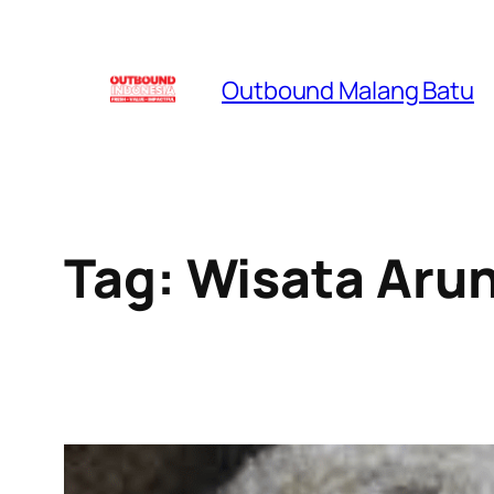
Skip
to
Outbound Malang Batu
content
Tag:
Wisata Aru