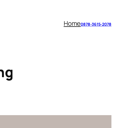
Home
0878-3615-2078
ng