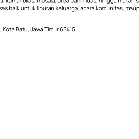
, kamar bilas, musala, area parkir luas, hingga makan 
ses baik untuk liburan keluarga, acara komunitas, ma
, Kota Batu, Jawa Timur 65415