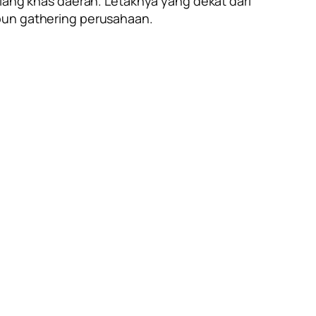
siang khas daerah. Letaknya yang dekat dari
upun gathering perusahaan.