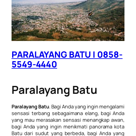
PARALAYANG BATU | 0858-
5549-4440
Paralayang Batu
Paralayang Batu
. Bagi Anda yang ingin mengalami
sensasi terbang sebagaimana elang, bagi Anda
yang mau merasakan sensasi menangkap awan,
bagi Anda yang ingin menikmati panorama kota
Batu dari sudut yang berbeda, bagi Anda yang