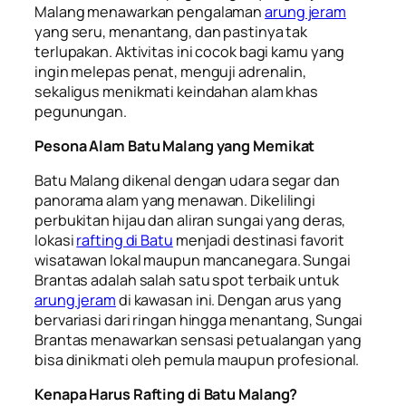
Malang menawarkan pengalaman
arung jeram
yang seru, menantang, dan pastinya tak
terlupakan. Aktivitas ini cocok bagi kamu yang
ingin melepas penat, menguji adrenalin,
sekaligus menikmati keindahan alam khas
pegunungan.
Pesona Alam Batu Malang yang Memikat
Batu Malang dikenal dengan udara segar dan
panorama alam yang menawan. Dikelilingi
perbukitan hijau dan aliran sungai yang deras,
lokasi
rafting di Batu
menjadi destinasi favorit
wisatawan lokal maupun mancanegara. Sungai
Brantas adalah salah satu spot terbaik untuk
arung jeram
di kawasan ini. Dengan arus yang
bervariasi dari ringan hingga menantang, Sungai
Brantas menawarkan sensasi petualangan yang
bisa dinikmati oleh pemula maupun profesional.
Kenapa Harus Rafting di Batu Malang?