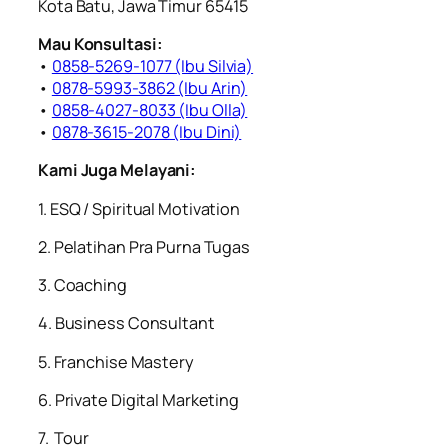
Kota Batu, Jawa Timur 65415
Mau Konsultasi:
•
0858-5269-1077 (Ibu Silvia)
•
0878-5993-3862 (Ibu Arin)
•
0858-4027-8033 (Ibu Olla)
•
0878-3615-2078 (Ibu Dini)
Kami Juga Melayani:
1. ESQ / Spiritual Motivation
2. ⁠Pelatihan Pra Purna Tugas
3. ⁠Coaching
4. ⁠Business Consultant
5. ⁠⁠Franchise Mastery
6. ⁠Private Digital Marketing
7. ⁠ ⁠Tour