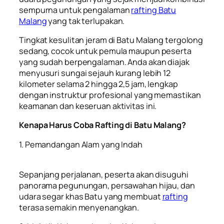
sempurna untuk pengalaman
rafting Batu
Malang
yang tak terlupakan.
Tingkat kesulitan jeram di Batu Malang tergolong
sedang, cocok untuk pemula maupun peserta
yang sudah berpengalaman. Anda akan diajak
menyusuri sungai sejauh kurang lebih 12
kilometer selama 2 hingga 2,5 jam, lengkap
dengan instruktur profesional yang memastikan
keamanan dan keseruan aktivitas ini.
Kenapa Harus Coba Rafting di Batu Malang?
1. Pemandangan Alam yang Indah
Sepanjang perjalanan, peserta akan disuguhi
panorama pegunungan, persawahan hijau, dan
udara segar khas Batu yang membuat
rafting
terasa semakin menyenangkan.