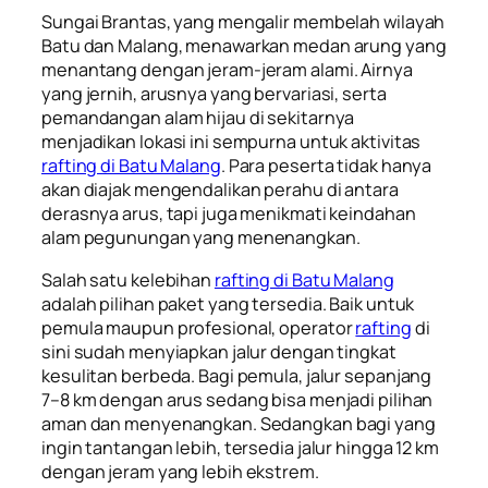
Sungai Brantas, yang mengalir membelah wilayah
Batu dan Malang, menawarkan medan arung yang
menantang dengan jeram-jeram alami. Airnya
yang jernih, arusnya yang bervariasi, serta
pemandangan alam hijau di sekitarnya
menjadikan lokasi ini sempurna untuk aktivitas
rafting di Batu Malang
. Para peserta tidak hanya
akan diajak mengendalikan perahu di antara
derasnya arus, tapi juga menikmati keindahan
alam pegunungan yang menenangkan.
Salah satu kelebihan
rafting di Batu Malang
adalah pilihan paket yang tersedia. Baik untuk
pemula maupun profesional, operator
rafting
di
sini sudah menyiapkan jalur dengan tingkat
kesulitan berbeda. Bagi pemula, jalur sepanjang
7–8 km dengan arus sedang bisa menjadi pilihan
aman dan menyenangkan. Sedangkan bagi yang
ingin tantangan lebih, tersedia jalur hingga 12 km
dengan jeram yang lebih ekstrem.