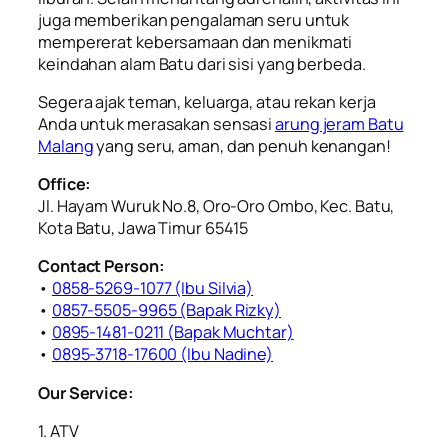
juga memberikan pengalaman seru untuk
mempererat kebersamaan dan menikmati
keindahan alam Batu dari sisi yang berbeda.
Segera ajak teman, keluarga, atau rekan kerja
Anda untuk merasakan sensasi
arung jeram Batu
Malang
yang seru, aman, dan penuh kenangan!
Office:
Jl. Hayam Wuruk No.8, Oro-Oro Ombo, Kec. Batu,
Kota Batu, Jawa Timur 65415
Contact Person:
•
0858-5269-1077 (Ibu Silvia)
•
0857-5505-9965 (Bapak Rizky)
•
⁠0895-1481-0211 (Bapak Muchtar)
•
0895-3718-17600 (Ibu Nadine)
Our Service:
1. ATV