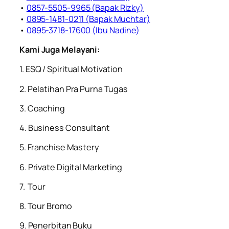
•
0857-5505-9965 (Bapak Rizky)⁠
•
⁠0895-1481-0211 (Bapak Muchtar)
•
0895-3718-17600 (Ibu Nadine)
Kami Juga Melayani:
1. ESQ / Spiritual Motivation
2. ⁠Pelatihan Pra Purna Tugas
3. ⁠Coaching
4. ⁠Business Consultant
5. ⁠⁠Franchise Mastery
6. ⁠Private Digital Marketing
7. ⁠ ⁠Tour
8. ⁠⁠Tour Bromo
9. ⁠⁠Penerbitan Buku