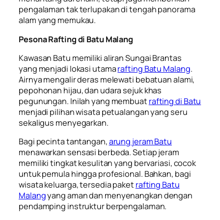
pengalaman tak terlupakan di tengah panorama
alam yang memukau.
Pesona Rafting di Batu Malang
Kawasan Batu memiliki aliran Sungai Brantas
yang menjadi lokasi utama
rafting Batu Malang
.
Airnya mengalir deras melewati bebatuan alami,
pepohonan hijau, dan udara sejuk khas
pegunungan. Inilah yang membuat
rafting di Batu
menjadi pilihan wisata petualangan yang seru
sekaligus menyegarkan.
Bagi pecinta tantangan,
arung jeram Batu
menawarkan sensasi berbeda. Setiap jeram
memiliki tingkat kesulitan yang bervariasi, cocok
untuk pemula hingga profesional. Bahkan, bagi
wisata keluarga, tersedia paket
rafting Batu
Malang
yang aman dan menyenangkan dengan
pendamping instruktur berpengalaman.