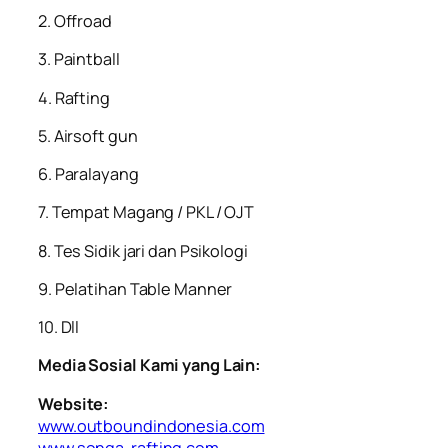
2. ⁠Offroad
3. ⁠Paintball
4. ⁠Rafting
5. ⁠Airsoft gun
6. ⁠Paralayang
7. ⁠Tempat Magang / PKL / OJT
8. ⁠Tes Sidik jari dan Psikologi
9. ⁠Pelatihan Table Manner
10. ⁠Dll
Media Sosial Kami yang Lain:
Website:
www.outboundindonesia.com
www.songa-rafting.com