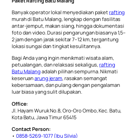
Paket Rafting Batu Malang
Banyak operator lokal menyediakan paket
rafting
murah di Batu Malang, lengkap dengan fasilitas
antar-jemput, makan siang, hingga dokumentasi
foto dan video. Durasi pengarungan biasanya 1,5–
2 jam dengan jarak sekitar 7–12 km, tergantung
lokasi sungai dan tingkat kesulitannya.
Bagi Anda yang ingin menikmati wisata alam,
petualangan, dan relaksasi sekaligus,
rafting
Batu Malang
adalah pilihan sempurna. Nikmati
keseruan
arung jeram
, rasakan semangat
kebersamaan, dan pulang dengan pengalaman
luar biasa yang sulit dilupakan.
Office:
Jl. Hayam Wuruk No.8, Oro-Oro Ombo, Kec. Batu,
Kota Batu, Jawa Timur 65415
Contact Person:
•
0858-5269-1077 (Ibu Silvia)