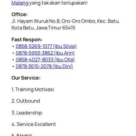
Malang
yang tak akan terlupakan!
Office:
Jl. Hayam Wuruk No.8, Oro-Oro Ombo, Kec. Batu,
Kota Batu, Jawa Timur 65415
Fast Respon:
•
0858-5269-1077 (Ibu Silvia)
•
0878-5993-3862 (Ibu Arin)
•
0858-4027-8033 (Ibu Olla)
•
0878-3615-2078 (Ibu Dini)
Our Service:
1. Training Motivasi
2. ⁠Outbound
3. ⁠Leadership
4. ⁠Service Excellent
5. ⁠8 Habit