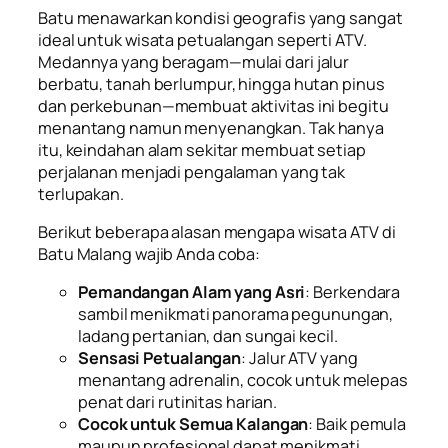
Batu menawarkan kondisi geografis yang sangat
ideal untuk wisata petualangan seperti ATV.
Medannya yang beragam—mulai dari jalur
berbatu, tanah berlumpur, hingga hutan pinus
dan perkebunan—membuat aktivitas ini begitu
menantang namun menyenangkan. Tak hanya
itu, keindahan alam sekitar membuat setiap
perjalanan menjadi pengalaman yang tak
terlupakan.
Berikut beberapa alasan mengapa wisata ATV di
Batu Malang wajib Anda coba:
Pemandangan Alam yang Asri
: Berkendara
sambil menikmati panorama pegunungan,
ladang pertanian, dan sungai kecil.
Sensasi Petualangan
: Jalur ATV yang
menantang adrenalin, cocok untuk melepas
penat dari rutinitas harian.
Cocok untuk Semua Kalangan
: Baik pemula
maupun profesional dapat menikmati