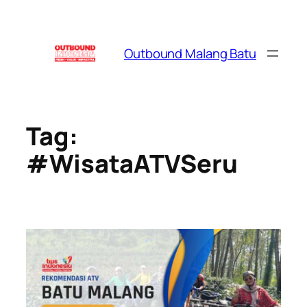
Skip
to
content
Outbound Malang Batu
Tag:
#WisataATVSeru