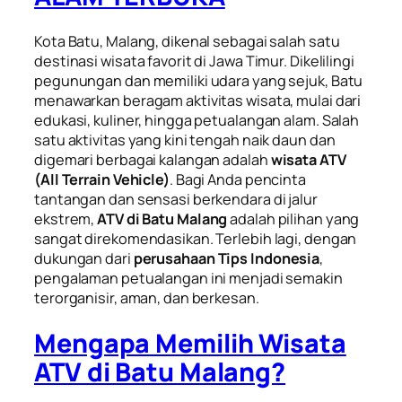
Kota Batu, Malang, dikenal sebagai salah satu
destinasi wisata favorit di Jawa Timur. Dikelilingi
pegunungan dan memiliki udara yang sejuk, Batu
menawarkan beragam aktivitas wisata, mulai dari
edukasi, kuliner, hingga petualangan alam. Salah
satu aktivitas yang kini tengah naik daun dan
digemari berbagai kalangan adalah
wisata ATV
(All Terrain Vehicle)
. Bagi Anda pencinta
tantangan dan sensasi berkendara di jalur
ekstrem,
ATV di Batu Malang
adalah pilihan yang
sangat direkomendasikan. Terlebih lagi, dengan
dukungan dari
perusahaan Tips Indonesia
,
pengalaman petualangan ini menjadi semakin
terorganisir, aman, dan berkesan.
Mengapa Memilih Wisata
ATV di Batu Malang?