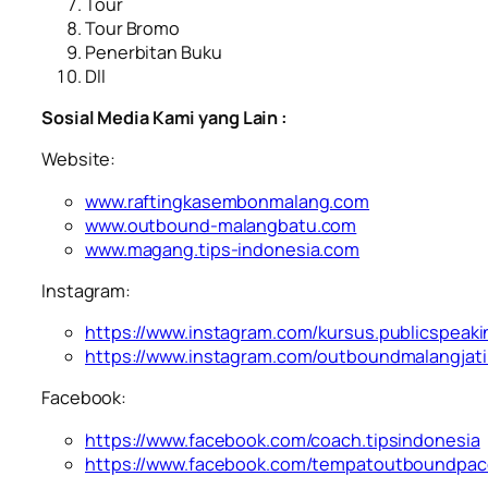
Tour
Tour Bromo
Penerbitan Buku
Dll
Sosial Media Kami yang Lain :
Website:
www.raftingkasembonmalang.com
www.outbound-malangbatu.com
www.magang.tips-indonesia.com
Instagram:
https://www.instagram.com/kursus.publicspeaki
https://www.instagram.com/outboundmalangjat
Facebook:
https://www.facebook.com/coach.tipsindonesia
https://www.facebook.com/tempatoutboundpac