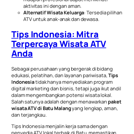
aktivitas ini dengan aman.
Alternatif Wisata Keluarga
: Tersedia pilihan
ATV untuk anak-anak dan dewasa.
Tips Indonesia: Mitra
Terpercaya Wisata ATV
Anda
Sebagai perusahaan yang bergerak di bidang
edukasi, pelatihan, dan layanan pariwisata,
Tips
Indonesia
tidak hanya menyediakan program
digital marketing dan bisnis, tetapi juga ikut andil
dalam mengembangkan potensi wisata lokal.
Salah satunya adalah dengan menawarkan
paket
wisata ATV di Batu Malang
yang lengkap, aman,
dan terjangkau.
Tips Indonesia menjalin kerja sama dengan
penyedia ATV lokal terbaik di Batu, memastikan