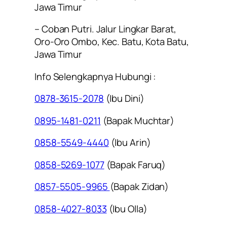
Jawa Timur
– Coban Putri. Jalur Lingkar Barat,
Oro-Oro Ombo, Kec. Batu, Kota Batu,
Jawa Timur
Info Selengkapnya Hubungi :
0878-3615-2078
(Ibu Dini)
0895-1481-0211
(Bapak Muchtar)
0858-5549-4440
(Ibu Arin)
0858-5269-1077
(Bapak Faruq)
0857-5505-9965
(Bapak Zidan)
0858-4027-8033
(Ibu Olla)