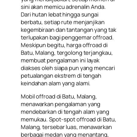
sini akan memicu adrenalin Anda.
Dari hutan lebat hingga sungai
berbatu, setiap rute menjanjikan
kegembiraan dan tantangan yang tak
terlupakan bagi penggemar offroad.
Meskipun begitu, harga offroad di
Batu, Malang, tergolong terjangkau,
membuat pengalaman ini layak
diakses oleh siapa pun yang mencari
petualangan ekstrem di tengah
keindahan alam yang alami.
Mobil offroad di Batu, Malang,
menawarkan pengalaman yang
mendebarkan di tengah alam yang
memukau. Spot-spot offroad di Batu,
Malang, tersebar luas, menawarkan
berbagai medan yang menantang,