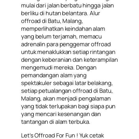
mulai dari jalan berbatu hingga jalan
berliku di hutan belantara. Alur
offroad di Batu, Malang,
memperlihatkan keindahan alam
yang belum terjamah, memacu
adrenalin para penggemar offroad
untuk menaklukkan setiap rintangan
dengan keberanian dan keterampilan
mengemudi mereka. Dengan
pemandangan alam yang
spektakuler sebagai latar belakang,
setiap petualangan offroad di Batu,
Malang, akan menjadi pengalaman
yang tidak terlupakan bagi siapa pun
yang mencari kesenangan dan
tantangan di alam terbuka.
Let’s Offroad For Fun ! Yuk cetak