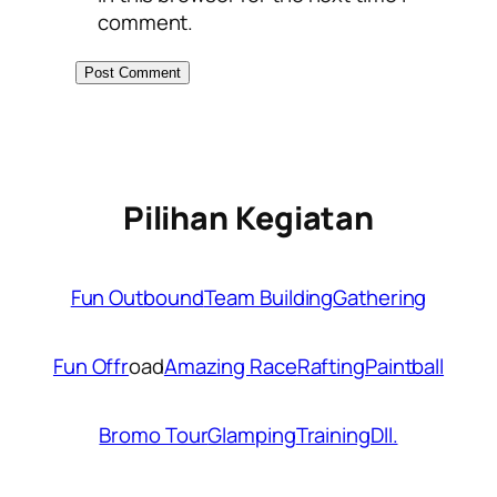
comment.
Pilihan Kegiatan
Fun Outbound
Team Building
Gathering
Fun Offr
oad
Amazing Race
Rafting
Paintball
Bromo Tour
Glamping
Training
Dll.